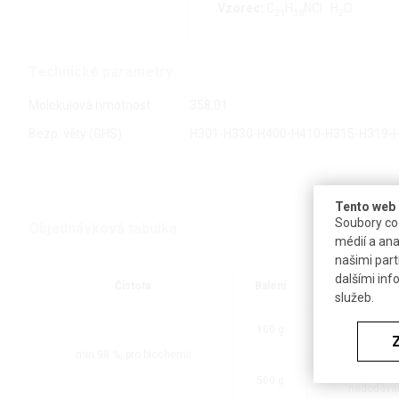
Vzorec:
C
H
NCl · H
O
21
38
2
Technické parametry
Molekulová hmotnost
358,01
Bezp. věty (GHS)
H301-H330-H400-H410-H315-H319-
Tento web 
Soubory coo
Objednávková tabulka
médií a ana
našimi part
dalšími inf
Čistota
Balení
Dost
služeb.
do
100 g
nedodává
min 98 %, pro biochemii
do
500 g
nedodává