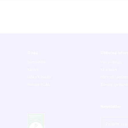
O nás
Užitečné info
Dodavatelé
Vše o nákupu
Kariéra
Ke stažení
Lidé a kontakty
Obchodní podmí
Historie P-LAB
Zásady zpracová
Newsletter