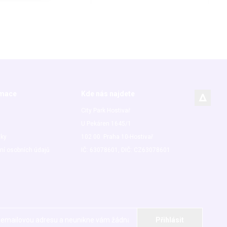
rmace
Kde nás najdete
City Park Hostivař
U Pekáren 1645/1
nky
102 00 Praha 10-Hostivař
ní osobních údajů
IČ: 63078601, DIČ: CZ63078601