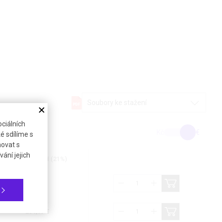
Soubory ke stažení
ciálních
Kč
€
é sdílíme s
novat s
ání jejich
Cena bez DPH (21%)
66,40 €
254,17 €