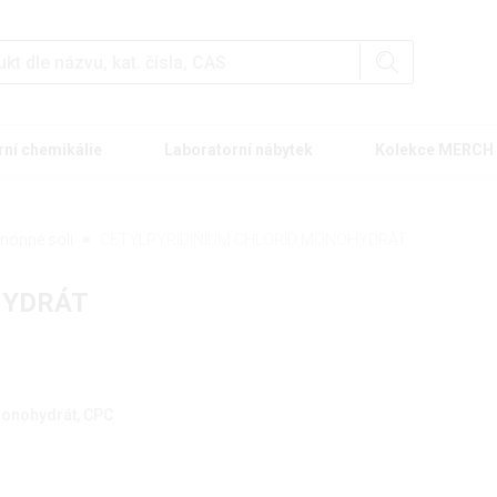
rní chemikálie
Laboratorní nábytek
Kolekce MERCH
amonné soli
CETYLPYRIDINIUM CHLORID MONOHYDRÁT
HYDRÁT
monohydrát, CPC