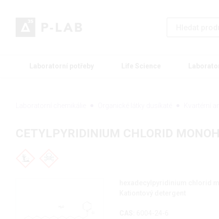
Laboratorní potřeby
Life Science
Laborato
Laboratorní chemikálie
Organické látky dusíkaté
Kvartérní 
CETYLPYRIDINIUM CHLORID MONO
hexadecylpyridinium chlorid 
Kationtový detergent
CAS:
6004-24-6