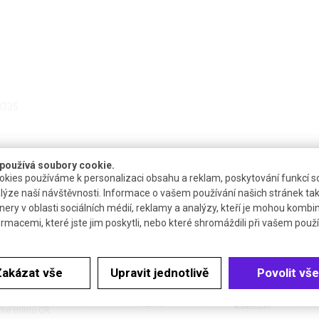
H335
používá soubory cookie.
kies používáme k personalizaci obsahu a reklam, poskytování funkcí so
lýze naší návštěvnosti. Informace o vašem používání našich stránek tak
nery v oblasti sociálních médií, reklamy a analýzy, kteří je mohou kombi
ormacemi, které jste jim poskytli, nebo které shromáždili při vašem použív
upnost
Katalogové číslo
Dokumenty
 týdne
R.CN27.1
Bezp. list
me mimo ČR
Zakázat vše
Upravit jednotlivě
Povolit vše
 týdne
R.CN27.2
Bezp. list
me mimo ČR