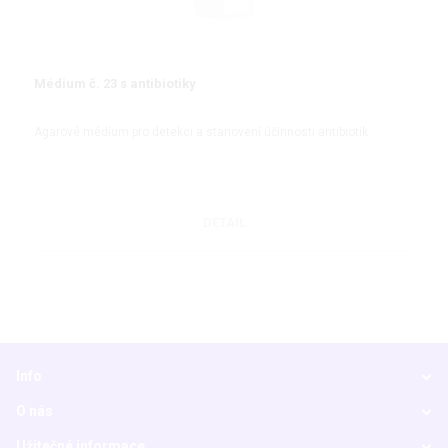
Médium č. 23 s antibiotiky
Agarové médium pro detekci a stanovení účinnosti antibiotik
DETAIL
Info
O nás
Užitečné informace