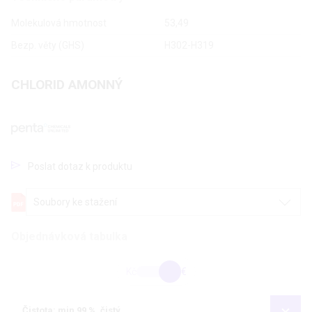
Molekulová hmotnost
53,49
Bezp. věty (GHS)
H302-H319
CHLORID AMONNÝ
Poslat dotaz k produktu
Soubory ke stažení
Objednávková tabulka
Kč
€
Čistota: min 99 %, čistý