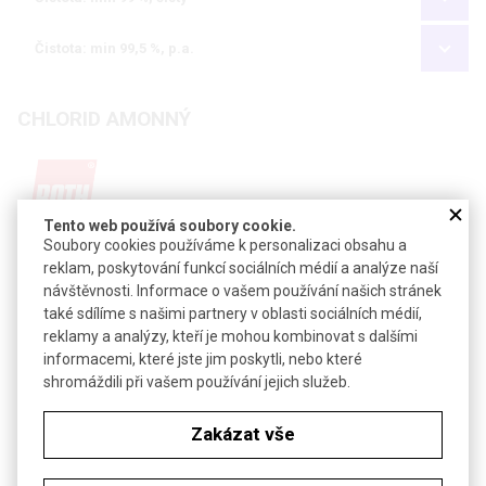
Čistota: min 99,5 %, p.a.
CHLORID AMONNÝ
Tento web používá soubory cookie.
Soubory cookies používáme k personalizaci obsahu a
Poslat dotaz k produktu
reklam, poskytování funkcí sociálních médií a analýze naší
Technické parametry
návštěvnosti. Informace o vašem používání našich stránek
také sdílíme s našimi partnery v oblasti sociálních médií,
-3
Hustota
1,52 g·cm
reklamy a analýzy, kteří je mohou kombinovat s dalšími
informacemi, které jste jim poskytli, nebo které
shromáždili při vašem používání jejich služeb.
Soubory ke stažení
Zakázat vše
Objednávková tabulka