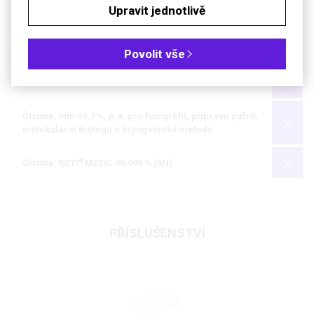
Upravit jednotlivě
Kč
€
Čistota: min 99 %, krystalický
Povolit vše
Čistota: min 99,5 %, Ph.Eur., USP, BP
Čistota: min 99,7 %, p.a. pro fotografii, přípravu pufrů,
molekulární biologii a kryogenické metody
®
Čistota: ROTI
METIC 99,999 % (5N)
PŘÍSLUŠENSTVÍ