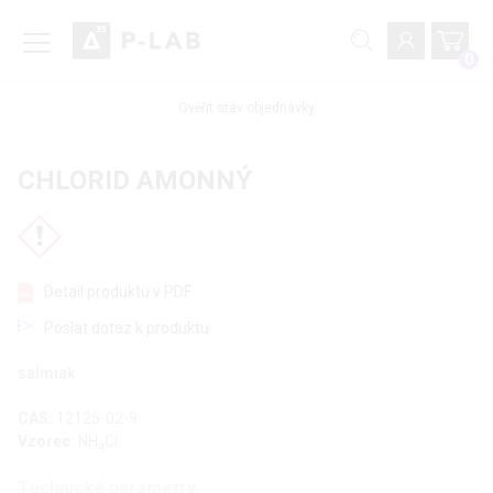
0
Ověřit stav objednávky
CHLORID AMONNÝ
Detail produktu v PDF
Poslat dotaz k produktu
salmiak
CAS:
12125-02-9
Vzorec:
NH
Cl
4
Technické parametry