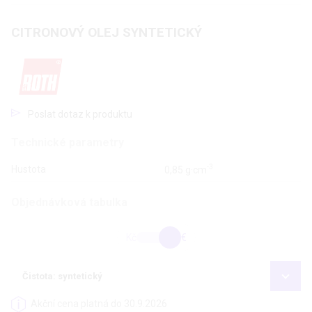
CITRONOVÝ OLEJ SYNTETICKÝ
Poslat dotaz k produktu
Technické parametry
-3
Hustota
0,85 g·cm
Objednávková tabulka
Kč
€
Čistota: syntetický
Akční cena platná do 30.9.2026