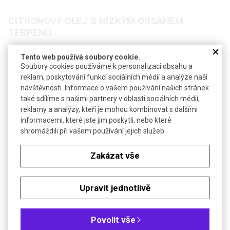
CITRONOVÝ OLEJ S NÍZKÝM OBSAHEM
TERPENŮ
Tento web používá soubory cookie.
Soubory cookies používáme k personalizaci obsahu a
reklam, poskytování funkcí sociálních médií a analýze naší
návštěvnosti. Informace o vašem používání našich stránek
Poslat dotaz k produktu
také sdílíme s našimi partnery v oblasti sociálních médií,
reklamy a analýzy, kteří je mohou kombinovat s dalšími
Technické parametry
informacemi, které jste jim poskytli, nebo které
shromáždili při vašem používání jejich služeb.
-3
Hustota
0,88 g·cm
Zakázat vše
Objednávková tabulka
Kč
€
Upravit jednotlivě
Čistota: s nízkým obsahem terpenů
Povolit vše