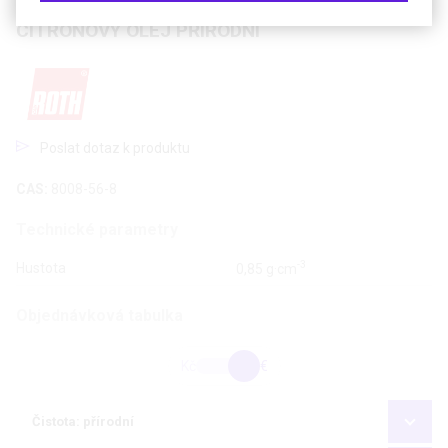
CITRONOVÝ OLEJ PŘÍRODNÍ
Poslat dotaz k produktu
CAS:
8008-56-8
Technické parametry
-3
Hustota
0,85 g·cm
Objednávková tabulka
Kč
€
Čistota: přírodní