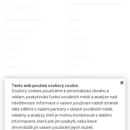
H225-H304-H400-H410-H315-
Bezp. věty (GHS)
H336
Molekulová hmotnost
84,16
Index lomu/20 °C
1,426
Obsah (GC)
min 99,9 %
Bod varu
80,7 °C
Voda
max 0,01 %
Hustota/20 °C
0,779
Acidita
max 0,001 %
Odparek
max 0,0005 %
Tento web používá soubory cookie.
Soubory cookies používáme k personalizaci obsahu a
reklam, poskytování funkcí sociálních médií a analýze naší
návštěvnosti. Informace o vašem používání našich stránek
Vlnová délka (nm)
255
240
215
také sdílíme s našimi partnery v oblasti sociálních médií,
reklamy a analýzy, kteří je mohou kombinovat s dalšími
Min propustnost (%T)
99
90
35
informacemi, které jste jim poskytli, nebo které
shromáždili při vašem používání jejich služeb.