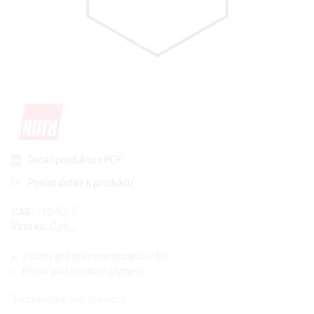
Detail produktu v PDF
Poslat dotaz k produktu
CAS:
110-82-7
Vzorec:
C
H
6
12
Zfiltrovaný přes membránový filtr
Plnění pod inertním plynem
Technické parametry