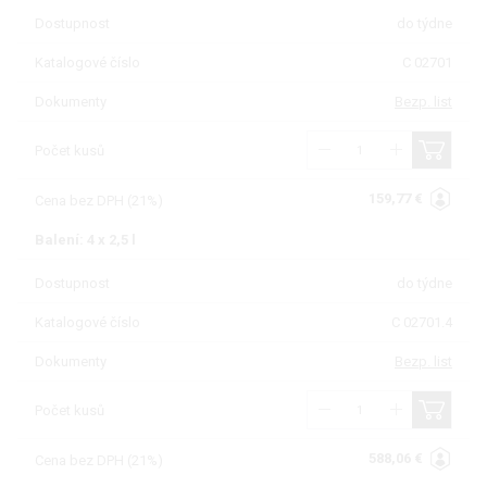
Dostupnost
do týdne
Katalogové číslo
C 02701
Dokumenty
Bezp. list
Počet kusů
159,77 €
Cena bez DPH (21%)
Balení: 4 x 2,5 l
Dostupnost
do týdne
Katalogové číslo
C 02701.4
Dokumenty
Bezp. list
Počet kusů
588,06 €
Cena bez DPH (21%)