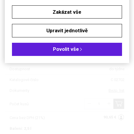
Zakázat vše
Soubory ke stažení
Objednávková tabulka
Upravit jednotlivě
Kč
€
Povolit vše
Balení: 1 l
Dostupnost
do týdne
Katalogové číslo
C 02702
Dokumenty
Bezp. list
Počet kusů
90,65 €
Cena bez DPH (21%)
Balení: 2,5 l