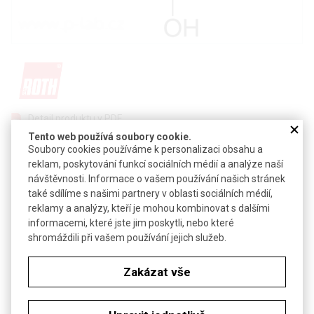
Detail produktu v PDF
Tento web používá soubory cookie.
Poslat dotaz k produktu
Soubory cookies používáme k personalizaci obsahu a
reklam, poskytování funkcí sociálních médií a analýze naší
dextróza
návštěvnosti. Informace o vašem používání našich stránek
také sdílíme s našimi partnery v oblasti sociálních médií,
CAS:
50-99-7
reklamy a analýzy, kteří je mohou kombinovat s dalšími
Vzorec:
C
H
O
6
12
6
informacemi, které jste jim poskytli, nebo které
shromáždili při vašem používání jejich služeb.
Technické parametry
Molekulová hmotnost
180,2
Zakázat vše
Soubory ke stažení