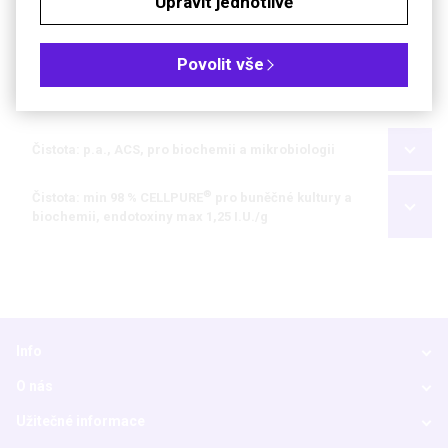
Upravit jednotlivě
Objednávková tabulka
Povolit vše
Kč
€
Čistota: p.a., ACS, pro biochemii a mikrobiologii
®
Čistota: min 98 % CELLPURE
pro buněčné kultury a
biochemii, endotoxiny max 1,25 I.U./g
Info
O nás
Užitečné informace