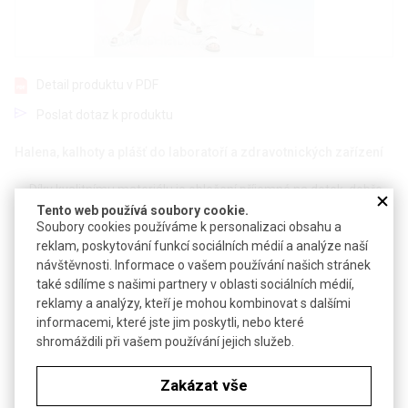
Detail produktu v PDF
Poslat dotaz k produktu
Halena, kalhoty a plášť do laboratoří a zdravotnických zařízení
Díky kvalitnímu materiálu je oblečení příjemné na dotek, dobře
se nosí a po vyprání nezmění tvar ani velikost
Tento web používá soubory cookie.
Soubory cookies používáme k personalizaci obsahu a
Certifikát TZÚ (textilní zkušební ústav) - tkaniny jsou určené na
reklam, poskytování funkcí sociálních médií a analýze naší
oblečení personálu ve zdravotnictví
návštěvnosti. Informace o vašem používání našich stránek
Oblečení lze za příplatek jednobarevně potisknout, např. vašim
také sdílíme s našimi partnery v oblasti sociálních médií,
logem
reklamy a analýzy, kteří je mohou kombinovat s dalšími
Necháme pro vás ušít na zakázku nekonfekční velikosti
informacemi, které jste jim poskytli, nebo které
shromáždili při vašem používání jejich služeb.
Plášť laboratorní dámský
Zakázat vše
Poslat dotaz k produktu