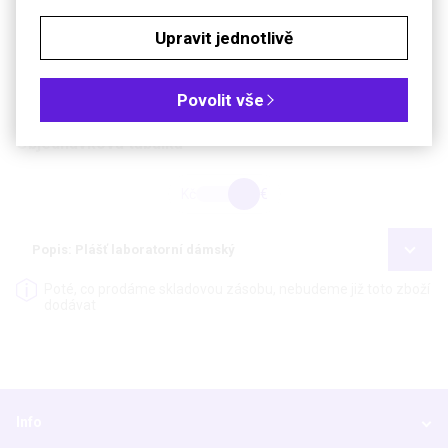
Bílý propínací plášť se 3 kapsami
Upravit jednotlivě
Technické parametry
Materiál
100% bavlna
Povolit vše
Objednávková tabulka
Kč
€
Popis: Plášť laboratorní dámský
Poté, co prodáme skladovou zásobu, nebudeme již toto zboží
dodávat
Info