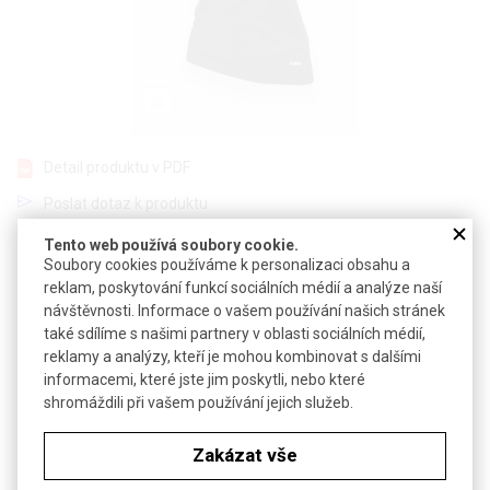
Detail produktu v PDF
Poslat dotaz k produktu
Tento web používá soubory cookie.
Pořiďte si tričko s originální potiskem – můžete použít jako kvíz
Soubory cookies používáme k personalizaci obsahu a
pro ostatní
reklam, poskytování funkcí sociálních médií a analýze naší
návštěvnosti. Informace o vašem používání našich stránek
Každým tričkem přispějete 60 Kč na vzdělávací zařízení
Smiling
také sdílíme s našimi partnery v oblasti sociálních médií,
Crocodile
reklamy a analýzy, kteří je mohou kombinovat s dalšími
Lehce vypasovaný střih s bočními švy
informacemi, které jste jim poskytli, nebo které
Single Jersey, 100% bavlna, silikonová úprava
shromáždili při vašem používání jejich služeb.
2
Gramáž: 160 g/m
Objednávková tabulka
Zakázat vše