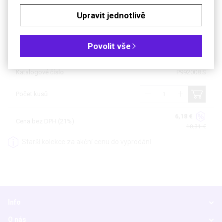
Kč
€
Upravit jednotlivě
Velikost: S
Povolit vše
Dostupnost
skladem
Katalogové číslo
P992008.S
Počet kusů
6,18 €
Cena bez DPH (21%)
10,31 €
Starší kolekce za akční cenu do vyprodání.
Info
O nás