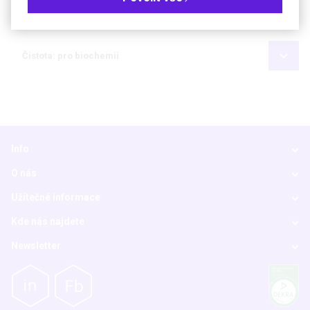
Kč
€
Čistota: pro biochemii
Info
O nás
Užitečné informace
Kde nás najdete
Newsletter