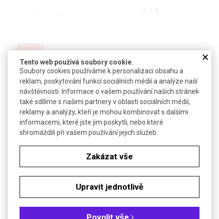
Tento web používá soubory cookie.
Soubory cookies používáme k personalizaci obsahu a
reklam, poskytování funkcí sociálních médií a analýze naší
Detail produktu v PDF
návštěvnosti. Informace o vašem používání našich stránek
Poslat dotaz k produktu
také sdílíme s našimi partnery v oblasti sociálních médií,
reklamy a analýzy, kteří je mohou kombinovat s dalšími
CAS:
9004-54-0
informacemi, které jste jim poskytli, nebo které
Vzorec:
(C
H
O
)
6
10
5
n
shromáždili při vašem používání jejich služeb.
Technické parametry
Zakázat vše
Molekulová hmotnost
35 000-45 000
pH
4,5-7,0
Upravit jednotlivě
Objednávková tabulka
Povolit vše