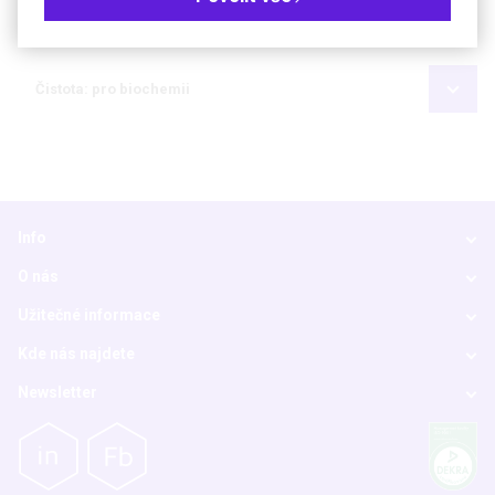
Kč
€
Čistota: pro biochemii
Info
O nás
Užitečné informace
Kde nás najdete
Newsletter