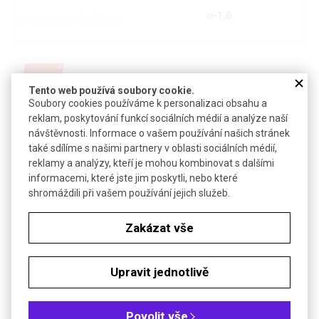
Tento web používá soubory cookie.
Soubory cookies používáme k personalizaci obsahu a
reklam, poskytování funkcí sociálních médií a analýze naší
Detail produktu v PDF
návštěvnosti. Informace o vašem používání našich stránek
Poslat dotaz k produktu
také sdílíme s našimi partnery v oblasti sociálních médií,
reklamy a analýzy, kteří je mohou kombinovat s dalšími
CAS:
9004-54-0
informacemi, které jste jim poskytli, nebo které
Vzorec:
(C
H
O
)
6
10
5
n
shromáždili při vašem používání jejich služeb.
Technické parametry
Zakázat vše
Molekulová hmotnost
~500 000
pH
4,0-7,0
Upravit jednotlivě
Objednávková tabulka
Povolit vše