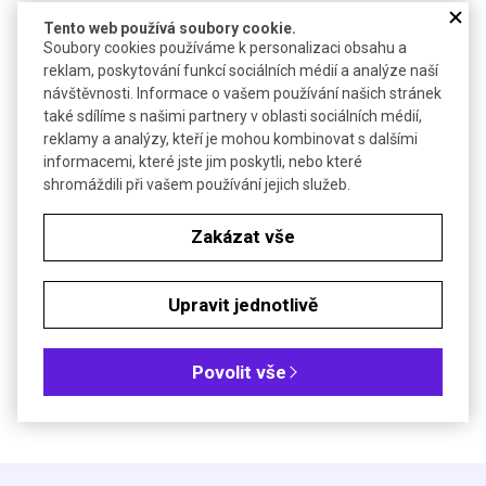
Dextransulfát se používá např. při hybridizaci nukleových
Tento web používá soubory cookie.
kyselin
Soubory cookies používáme k personalizaci obsahu a
reklam, poskytování funkcí sociálních médií a analýze naší
Technické parametry
návštěvnosti. Informace o vašem používání našich stránek
také sdílíme s našimi partnery v oblasti sociálních médií,
Molekulová hmotnost
~500 000
reklamy a analýzy, kteří je mohou kombinovat s dalšími
informacemi, které jste jim poskytli, nebo které
shromáždili při vašem používání jejich služeb.
Soubory ke stažení
Zakázat vše
Objednávková tabulka
Kč
€
Upravit jednotlivě
Čistota: pro molekulární biologii
Povolit vše