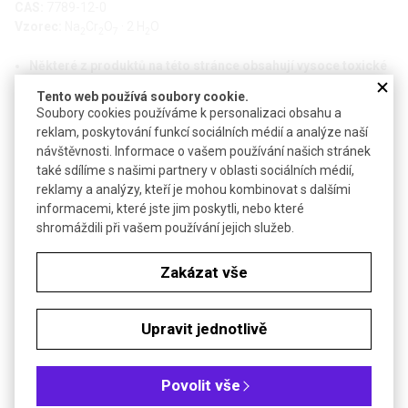
CAS:
7789-12-0
Vzorec:
Na
Cr
O
· 2 H
O
2
2
7
2
Některé z produktů na této stránce obsahují vysoce toxické
látky a je u nich omezeno zpřístupnění, dovoz, držení i jejich
Tento web používá soubory cookie.
použití. U dotčených produktů vás budeme před potvrzením
Soubory cookies používáme k personalizaci obsahu a
objednávky kontaktovat.
reklam, poskytování funkcí sociálních médií a analýze naší
návštěvnosti. Informace o vašem používání našich stránek
Technické parametry
také sdílíme s našimi partnery v oblasti sociálních médií,
reklamy a analýzy, kteří je mohou kombinovat s dalšími
Molekulová hmotnost
298,00
informacemi, které jste jim poskytli, nebo které
H272-H301-H330-H334-H340-
shromáždili při vašem používání jejich služeb.
Bezp. věty (GHS)
H350-H360FD-H372-H314-
H312-H317-H410
Zakázat vše
Objednávková tabulka
Upravit jednotlivě
Kč
€
Povolit vše
Čistota: min 99 %, čistý