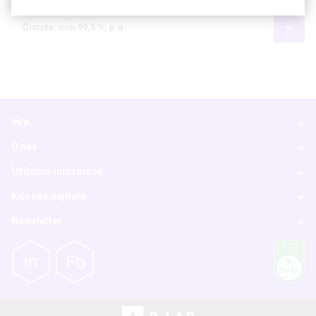
Čistota: min 99,5 %, p.a.
Info
O nás
Užitečné informace
Kde nás najdete
Newsletter