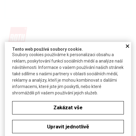
Tento web používá soubory cookie.
Detail produktu v PDF
Soubory cookies používáme k personalizaci obsahu a
reklam, poskytování funkcí sociálních médií a analýze naší
Poslat dotaz k produktu
návštěvnosti. Informace o vašem používání našich stránek
také sdílíme s našimi partnery v oblasti sociálních médií,
bezvodý citronan draselný primární
reklamy a analýzy, kteří je mohou kombinovat s dalšími
CAS:
866-83-1
informacemi, které jste jim poskytli, nebo které
Vzorec:
C
H
KO
shromáždili při vašem používání jejich služeb.
6
7
7
Technické parametry
Zakázat vše
Molekulová hmotnost
230,21
Upravit jednotlivě
Soubory ke stažení