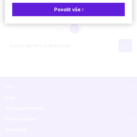
Povolit vše
Objednávková tabulka
Kč
€
Čistota: min 99 %, čistý bezvodý
Info
O nás
Užitečné informace
Kde nás najdete
Newsletter