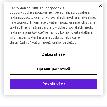
Vzorec:
Al(H
PO
)
2
4
3
Tento web používá soubory cookie.
Soubory cookies používáme k personalizaci obsahu a
Technické parametry
reklam, poskytování funkcí sociálních médií a analýze naší
návštěvnosti. Informace o vašem používání našich stránek
Bezp.věty (GHS)
H318
také sdílíme s našimi partnery v oblasti sociálních médií,
Molekulová hmotnost
317,94 g/mol
reklamy a analýzy, kteří je mohou kombinovat s dalšími
informacemi, které jste jim poskytli, nebo které
shromáždili při vašem používání jejich služeb.
Soubory ke stažení
Zakázat vše
Objednávková tabulka
Upravit jednotlivě
Kč
€
Čistota: ~ 50%, čistý
Povolit vše