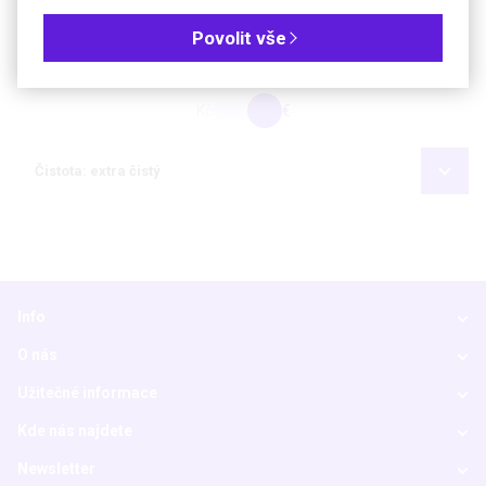
EUH032
Povolit vše
Objednávková tabulka
Kč
€
Čistota: extra čistý
Info
O nás
Užitečné informace
Kde nás najdete
Newsletter