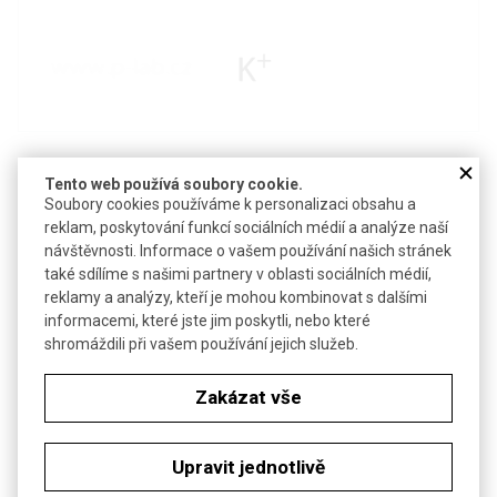
Tento web používá soubory cookie.
Soubory cookies používáme k personalizaci obsahu a
reklam, poskytování funkcí sociálních médií a analýze naší
Detail produktu v PDF
návštěvnosti. Informace o vašem používání našich stránek
také sdílíme s našimi partnery v oblasti sociálních médií,
Poslat dotaz k produktu
reklamy a analýzy, kteří je mohou kombinovat s dalšími
informacemi, které jste jim poskytli, nebo které
CAS:
13967-50-5
shromáždili při vašem používání jejich služeb.
Vzorec:
K[Au(CN)
]
2
Zakázat vše
Technické parametry
Molekulová hmotnost
288,10
Upravit jednotlivě
H300+H310+H330-H400-H410-
Bezp. věty (GHS)