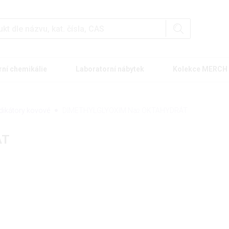
rní chemikálie
Laboratorní nábytek
Kolekce MERCH
ndikátory kovové
DIMETHYLGLYOXIM Na
OKTAHYDRÁT
2
ÁT