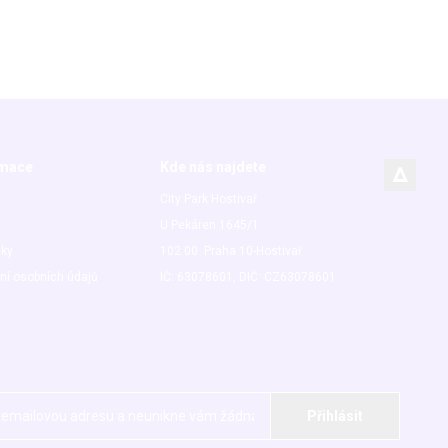
rmace
Kde nás najdete
City Park Hostivař
U Pekáren 1645/1
nky
102 00 Praha 10-Hostivař
ní osobních údajů
IČ: 63078601, DIČ: CZ63078601