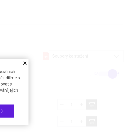
Soubory ke stažení
ciálních
Kč
€
é sdílíme s
novat s
ání jejich
(21%)