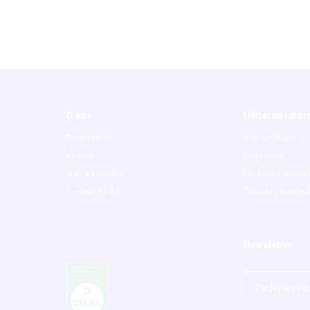
O nás
Užitečné info
Dodavatelé
Vše o nákupu
Kariéra
Ke stažení
Lidé a kontakty
Obchodní podmí
Historie P-LAB
Zásady zpracová
Newsletter