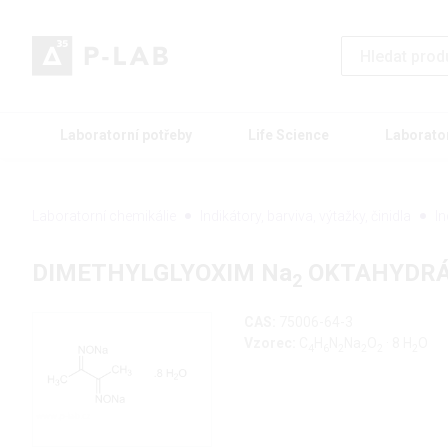
Laboratorní potřeby
Life Science
Laborato
Laboratorní chemikálie
Indikátory, barviva, výtažky, činidla
I
DIMETHYLGLYOXIM Na
OKTAHYDR
2
CAS:
75006-64-3
Vzorec:
C
H
N
Na
O
· 8 H
O
4
6
2
2
2
2