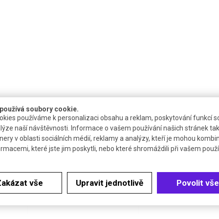
používá soubory cookie.
kies používáme k personalizaci obsahu a reklam, poskytování funkcí so
lýze naší návštěvnosti. Informace o vašem používání našich stránek tak
nery v oblasti sociálních médií, reklamy a analýzy, kteří je mohou kombi
ormacemi, které jste jim poskytli, nebo které shromáždili při vašem použív
t
Katalogové číslo
Cena bez DPH 
R.KK24.1
74,21 €
Zakázat vše
Upravit jednotlivě
Povolit vše
ů
R.KK24.2
130,30 €