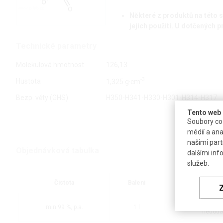
Některé z produktů na této s
jejich použití. U dotčených
Technické parametry
Molekulová hmotnost
126,13
-3
Hustota
1,325 g·cm
Bezp. věty (GHS)
H350-H341-H330-H301-H314-H317
Tento web 
Soubory coo
médií a ana
našimi part
Objednávková tabulka
dalšími inf
služeb.
Čistota
Balení
D
bud
min 99 %, p.a.
1 l
nedodá