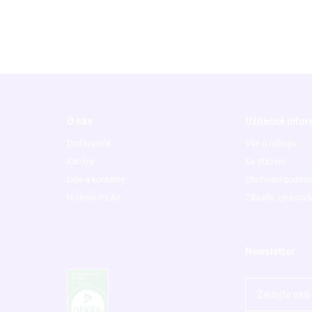
O nás
Užitečné info
Dodavatelé
Vše o nákupu
Kariéra
Ke stažení
Lidé a kontakty
Obchodní podmí
Historie P-LAB
Zásady zpracová
Newsletter