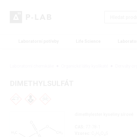
Laboratorní potřeby
Life Science
Laborato
Laboratorní chemikálie
Organické látky kyslíkaté
Deriváty or
DIMETHYLSULFÁT
dimethylester kyseliny sírové
CAS:
77-78-1
Vzorec:
C
H
O
S
2
6
4