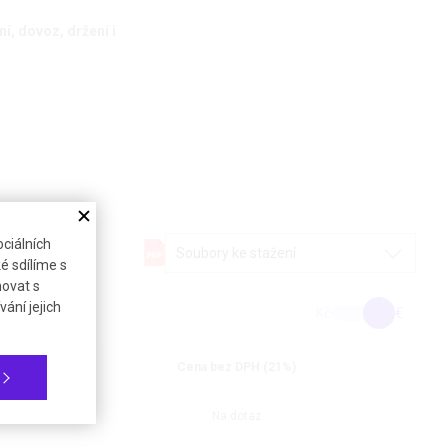
í, dovoz, držení i
ciálních
Soubory ke stažení
é sdílíme s
novat s
ání jejich
Kč
€
okumenty
Cena bez DPH (21%)
ezp. list
Na dotaz