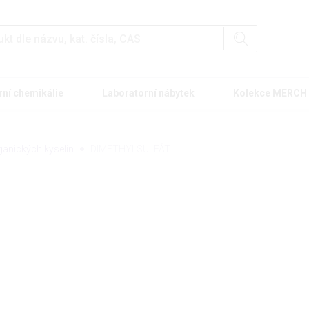
rní chemikálie
Laboratorní nábytek
Kolekce MERCH
ganických kyselin
DIMETHYLSULFÁT