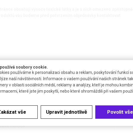
tránce obsahují vysoce toxické látky a je u nich omezeno zpřístupněn
 produktů vás budeme před potvrzením objednávky kontaktovat.
používá soubory cookie.
kies používáme k personalizaci obsahu a reklam, poskytování funkcí so
lýze naší návštěvnosti. Informace o vašem používání našich stránek tak
nery v oblasti sociálních médií, reklamy a analýzy, kteří je mohou kombi
ormacemi, které jste jim poskytli, nebo které shromáždili při vašem použív
ostupnost
Katalogové číslo
D
Zakázat vše
Upravit jednotlivě
Povolit vše
e upřesněno
D 25101
B
váme mimo ČR