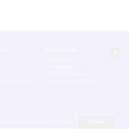
rmace
Kde nás najdete
City Park Hostivař
U Pekáren 1645/1
nky
102 00 Praha 10-Hostivař
ní osobních údajů
IČ: 63078601, DIČ: CZ63078601