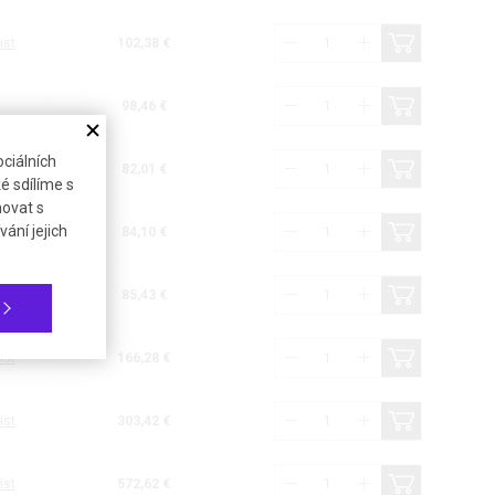
ist
102,38 €
98,46 €
ciálních
ist
82,01 €
é sdílíme s
novat s
ání jejich
ist
84,10 €
ist
85,43 €
ist
166,28 €
ist
303,42 €
ist
572,62 €