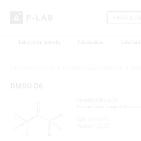
Laboratorní potřeby
Life Science
Laborato
Laboratorní chemikálie
Izotopicky značené sloučeniny
Deut
DMSO D6
dimethylsulfoxid D6
Pro nukleární magnetickou re
CAS:
2206-27-1
Vzorec:
C
D
OS
2
6