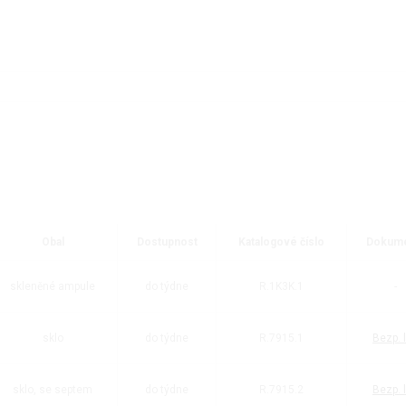
Obal
Dostupnost
Katalogové číslo
Dokume
skleněné ampule
do týdne
R.1K3K.1
-
sklo
do týdne
R.7915.1
Bezp. l
sklo, se septem
do týdne
R.7915.2
Bezp. l