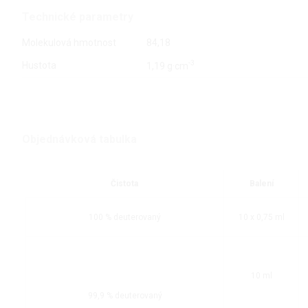
Technické parametry
Molekulová hmotnost
84,18
-3
Hustota
1,19 g·cm
Objednávková tabulka
Čistota
Balení
100 % deuterovaný
10 x 0,75 ml
10 ml
99,9 % deuterovaný