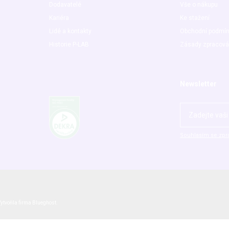
Dodavatelé
Vše o nákupu
Kariéra
Ke stažení
Lidé a kontakty
Obchodní podmí
Historie P-LAB
Zásady zpracová
Newsletter
Souhlasím se zpr
ytvořila firma
Blueghost
.