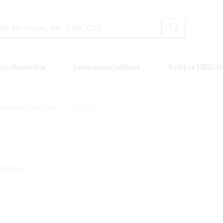
rní chemikálie
Laboratorní nábytek
Kolekce MERCH
erované sloučeniny
DMSO D6
zonanci