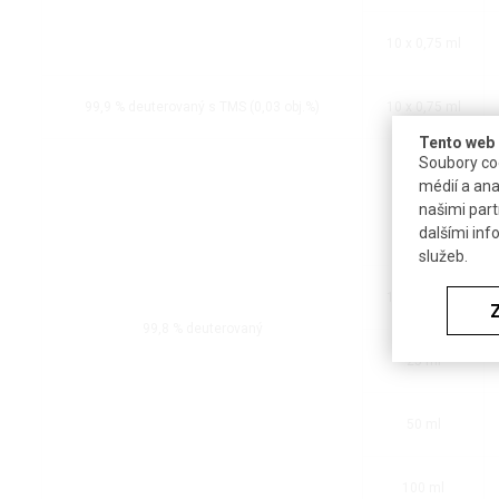
10 x 0,75 ml
99,9 % deuterovaný s TMS (0,03 obj.%)
10 x 0,75 ml
Tento web 
Soubory coo
médií a ana
10 ml
našimi part
dalšími inf
služeb.
10 x 0,75 ml
99,8 % deuterovaný
25 ml
50 ml
100 ml