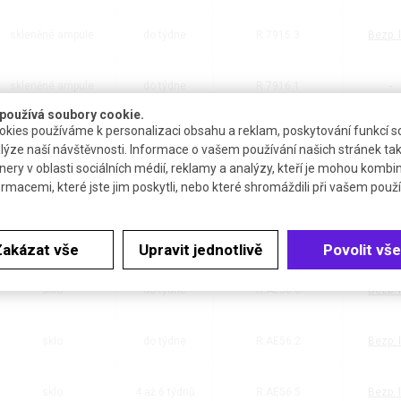
skleněné ampule
do týdne
R.7915.3
Bezp. l
skleněné ampule
do týdne
R.7916.1
-
používá soubory cookie.
kies používáme k personalizaci obsahu a reklam, poskytování funkcí so
sklo
do týdne
R.AE56.1
Bezp. l
lýze naší návštěvnosti. Informace o vašem používání našich stránek tak
nery v oblasti sociálních médií, reklamy a analýzy, kteří je mohou kombi
ormacemi, které jste jim poskytli, nebo které shromáždili při vašem použív
sklo, se septem
do týdne
R.AE56.4
Bezp. l
skleněné ampule
do týdne
R.AE56.3
Bezp. l
Zakázat vše
Upravit jednotlivě
Povolit vše
sklo
do týdne
R.AE56.6
Bezp. l
sklo
do týdne
R.AE56.2
Bezp. l
sklo
4 až 6 týdnů
R.AE56.5
Bezp. l