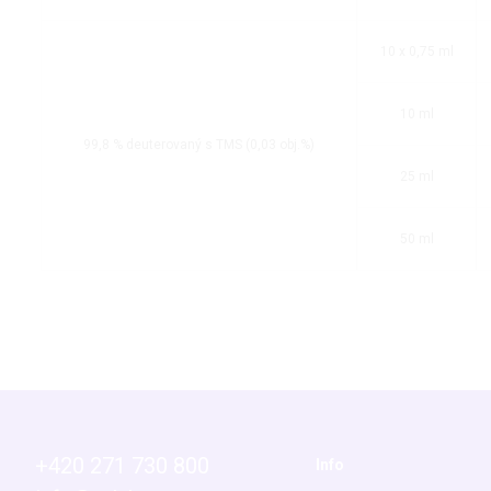
10 x 0,75 ml
10 ml
99,8 % deuterovaný s TMS (0,03 obj.%)
25 ml
50 ml
+420 271 730 800
Info