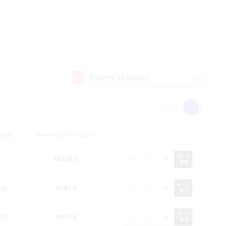
Soubory ke stažení
Kč
€
nty
Cena bez DPH (21%)
163,02 €
ist
95,87 €
ist
99,75 €