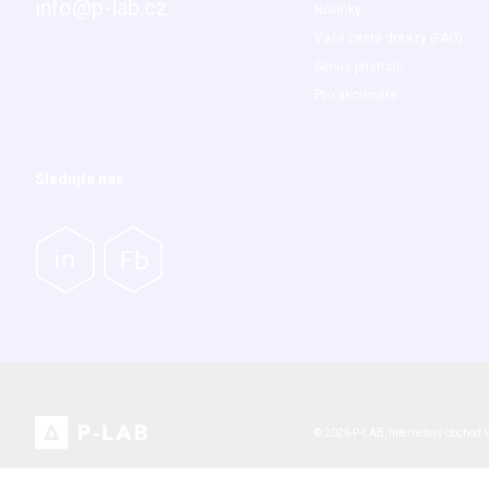
info@p-lab.cz
Novinky
Vaše časté dotazy (FAQ)
Servis přístrojů
Pro akcionáře
Sledujte nás
© 2026 P-LAB,
Internetový obchod
V