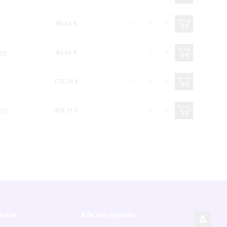
88,56 €
ist
84,64 €
172,79 €
ist
324,71 €
rmace
Kde nás najdete