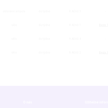
skleněné ampule
do týdne
R.AE60.3
-
sklo
do týdne
R.AE60.1
Bezp. l
sklo
do týdne
R.AE60.4
-
sklo
do týdne
R.AE60.2
Bezp. l
O nás
Užitečné info