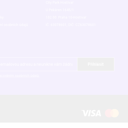
City Park Hostivař
U Pekáren 1645/1
nky
102 00 Praha 10-Hostivař
ní osobních údajů
IČ: 63078601, DIČ: CZ63078601
acováním osobních údajů.