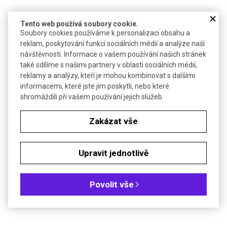
Roztok připraven z vysoce čistého materiálu dle ISO Guide 34 v
Tento web používá soubory cookie.
akreditovaném prostředí
Soubory cookies používáme k personalizaci obsahu a
Testován v laboratoři akreditované dle ISO/IEC 17025
reklam, poskytování funkcí sociálních médií a analýze naší
Obsah je stanoven gravimetricky a pomocí IC
návštěvnosti. Informace o vašem používání našich stránek
Součástí balení je detailní analýza a chromatogram příslušné
také sdílíme s našimi partnery v oblasti sociálních médií,
šarže
reklamy a analýzy, kteří je mohou kombinovat s dalšími
"Traceable to SRM from NIST."
informacemi, které jste jim poskytli, nebo které
shromáždili při vašem používání jejich služeb.
Soubory ke stažení
Zakázat vše
Objednávková tabulka
Upravit jednotlivě
Kč
€
Povolit vše
Koncentrace (mg/l): 1 000