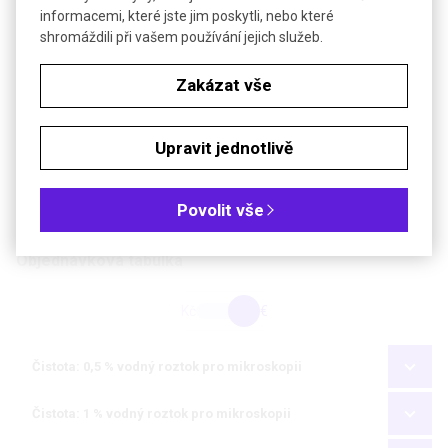
informacemi, které jste jim poskytli, nebo které
shromáždili při vašem používání jejich služeb.
Molekulová hmotnost
691,86
Indikátor
pH 0,0-3,0
Zakázat vše
Barevný přechod
žlutá - červená
Bezp. věty (GHS) - MeOH
H225-H301+H311+H331-H370
Upravit jednotlivě
roztok
Povolit vše
Soubory ke stažení
Objednávková tabulka
Kč
€
Čistota: 0,5 % vodný roztok pro mikroskopii
Čistota: 1 % vodný roztok pro mikroskopii