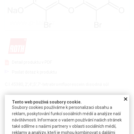
Detail produktu v PDF
Poslat dotaz k produktu
C.I.45380, 2',4',5',7'-tetrabromfluorescein disodná sůl
CAS:
17372-87-1
Tento web používá soubory cookie.
Vzorec:
C
H
Br
Na
O
20
6
4
2
5
Soubory cookies používáme k personalizaci obsahu a
reklam, poskytování funkcí sociálních médií a analýze naší
Pro vizualizaci buněčných struktur během standardních
návštěvnosti. Informace o vašem používání našich stránek
barvících metod
také sdílíme s našimi partnery v oblasti sociálních médií,
reklamy a analýzy, kteří je mohou kombinovat s dalšími
Technické parametry