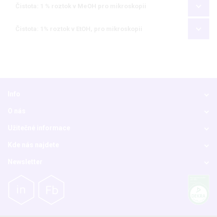
Čistota: 1 % roztok v MeOH pro mikroskopii
Čistota: 1% roztok v EtOH, pro mikroskopii
Info
O nás
Užitečné informace
Kde nás najdete
Newsletter