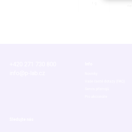
1 g
ne
+420 271 730 800
Info
info@p-lab.cz
Novinky
Vaše časté dotazy (FAQ)
Servis přístrojů
Pro akcionáře
Sledujte nás