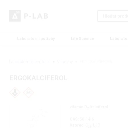
Laboratorní potřeby
Life Science
Laborato
Laboratorní chemikálie
Vitamíny
ERGOKALCIFEROL
ERGOKALCIFEROL
vitamin D
, kalciferol
2
CAS:
50-14-6
Vzorec:
C
H
O
28
44