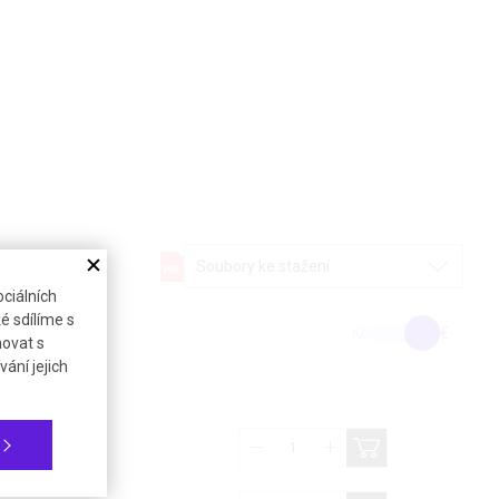
Soubory ke stažení
ciálních
é sdílíme s
Kč
€
novat s
ání jejich
a bez DPH (21%)
84,64 €