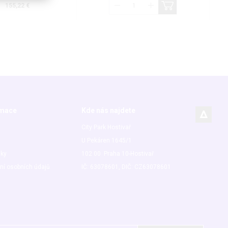
155,22 €
rmace
Kde nás najdete
City Park Hostivař
U Pekáren 1645/1
nky
102 00 Praha 10-Hostivař
ní osobních údajů
IČ: 63078601, DIČ: CZ63078601