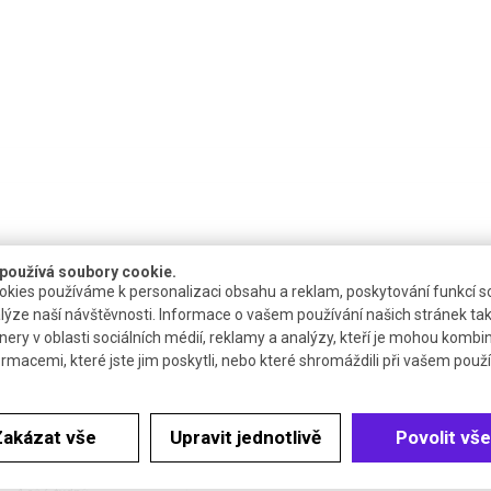
používá soubory cookie.
kies používáme k personalizaci obsahu a reklam, poskytování funkcí so
lýze naší návštěvnosti. Informace o vašem používání našich stránek tak
nery v oblasti sociálních médií, reklamy a analýzy, kteří je mohou kombi
ormacemi, které jste jim poskytli, nebo které shromáždili při vašem použív
Dostupnost
Katalogové číslo
Cen
do týdne
Zakázat vše
Upravit jednotlivě
Povolit vše
R.1T9E.1
dodáváme mimo ČR