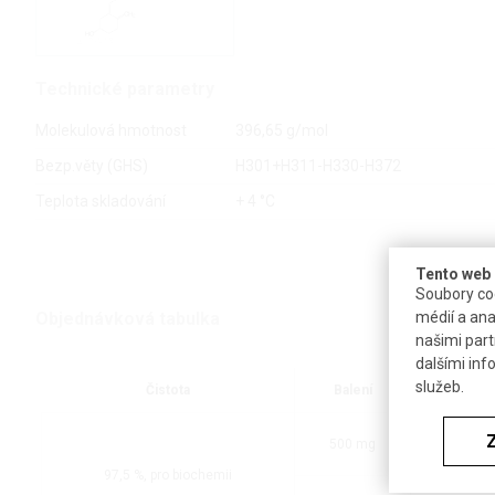
Technické parametry
Molekulová hmotnost
396,65 g/mol
Bezp.věty (GHS)
H301+H311-H330-H372
Teplota skladování
+ 4 °C
Tento web 
Soubory coo
Objednávková tabulka
médií a ana
našimi part
dalšími inf
služeb.
Čistota
Balení
500 mg
ne
97,5 %, pro biochemii