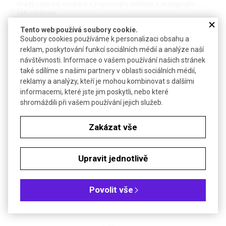
Hnědý nebo čirý exsikátor s trojcestným ventilem a analogovým
vakuometrem
Tento web používá soubory cookie.
Soubory cookies používáme k personalizaci obsahu a
reklam, poskytování funkcí sociálních médií a analýze naší
DETAIL
návštěvnosti. Informace o vašem používání našich stránek
také sdílíme s našimi partnery v oblasti sociálních médií,
reklamy a analýzy, kteří je mohou kombinovat s dalšími
informacemi, které jste jim poskytli, nebo které
shromáždili při vašem používání jejich služeb.
Zakázat vše
Upravit jednotlivě
®
Exsikátor kulatý Techni-Dome
360 | BEL-ART
Exsikátor s jedním nebo dvěma otvory pro kohout
Povolit vše