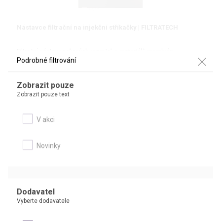
Nástavce filtrační na injekční stříkačky | FILTRATECH
Filtrační nástavce různých rozměrů a materiálů membrán
Podrobné filtrování
Zobrazit pouze
Zobrazit pouze text
DETAIL
V akci
Novinky
Dodavatel
Vyberte dodavatele
®
Nástavce filtrační na injekční stříkačky Rotilabo