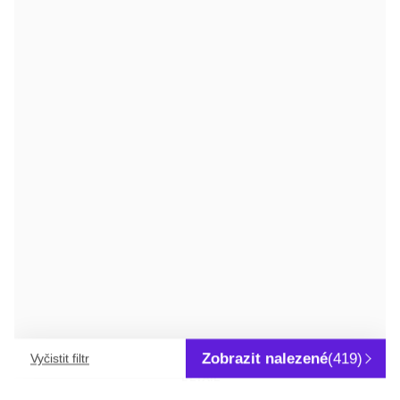
DETAIL
Držák membránových filtrů na stříkačky
Opakovaně použitelná varianta filtračních nástavců na injekční
stříkačky
Zobrazit nalezené
(419)
Vyčistit filtr
DETAIL