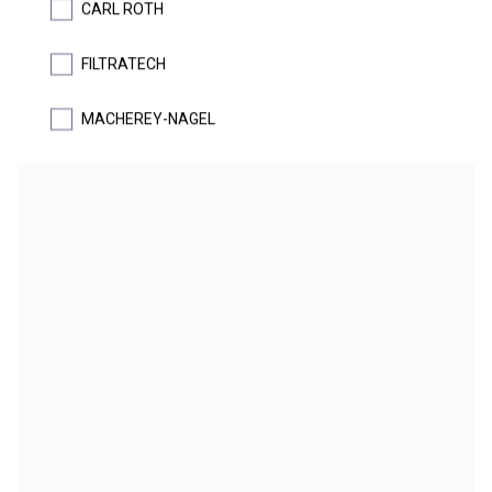
CARL ROTH
Barevně kódované filtrační nástavce se širokou nabídkou rozměrů a
materiálů membrán
FILTRATECH
DETAIL
MACHEREY-NAGEL
Nástavec filtrační na injekční stříkačky LC
Jednorázové nástavce na injekční stříkačky s membránovým filtrem
pro běžné použití