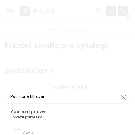
0
Ověřit stav objednávky
Fixační činidla pro cytologii
Zboží z kategorie
Podrobné filtrování
Podrobné filtrování
NOVINKA
Zobrazit pouze
Zobrazit pouze text
V akci