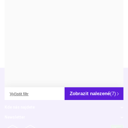
Činidlo pro fixaci histologických vzorků připravené k okamžitému
použití
DETAIL
Info
O nás
Zobrazit nalezené
(7)
Vyčistit filtr
Užitečné informace
Kde nás najdete
Newsletter