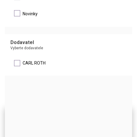
Novinky
®
ROTI
SmearFix
Netoxický fixační roztok pro stěry krve, kostní dřeně a bakteriální
vzorky
Dodavatel
Vyberte dodavatele
#Green Chemistry
#Histology & Immunohistochemistry
#Microscopy
CARL ROTH
DETAIL
Tento web používá soubory cookie.
Soubory cookies používáme k personalizaci obsahu a
reklam, poskytování funkcí sociálních médií a analýze naší
návštěvnosti. Informace o vašem používání našich stránek