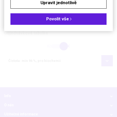
Upravit jednotlivě
Teplota skladování
+4 °C
Povolit vše
Soubory ke stažení
Objednávková tabulka
Kč
€
Čistota: min 96 %, pro biochemii
Info
O nás
Užitečné informace