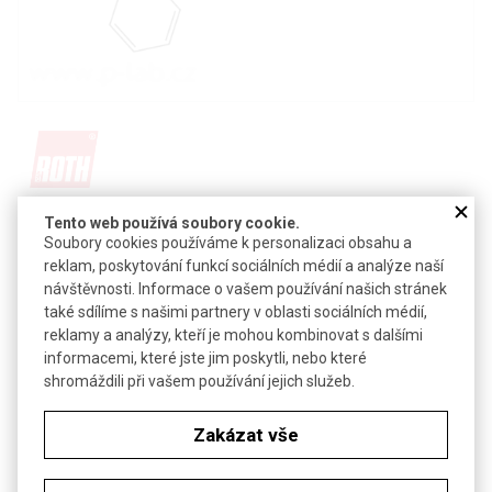
Detail produktu v PDF
Tento web používá soubory cookie.
Soubory cookies používáme k personalizaci obsahu a
Poslat dotaz k produktu
reklam, poskytování funkcí sociálních médií a analýze naší
návštěvnosti. Informace o vašem používání našich stránek
β-terc-butylester N-α-(9-fluorenylmethyloxykarbonyl)-L-
také sdílíme s našimi partnery v oblasti sociálních médií,
asparagové kyseliny
reklamy a analýzy, kteří je mohou kombinovat s dalšími
informacemi, které jste jim poskytli, nebo které
CAS:
71989-14-5
shromáždili při vašem používání jejich služeb.
Vzorec:
C
H
NO
23
25
6
Zakázat vše
Technické parametry
Molekulová hmotnost
411,46