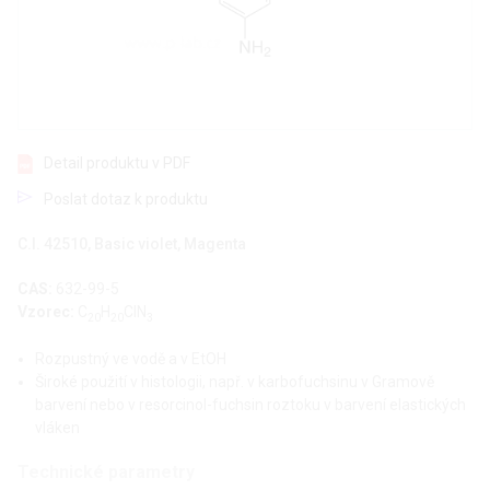
Detail produktu v PDF
Poslat dotaz k produktu
C.I. 42510, Basic violet, Magenta
CAS:
632-99-5
Vzorec:
C
H
ClN
20
20
3
Rozpustný ve vodě a v EtOH
Široké použití v histologii, např. v karbofuchsinu v Gramově
barvení nebo v resorcinol-fuchsin roztoku v barvení elastických
vláken
Technické parametry