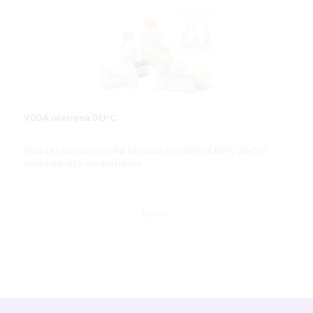
VODA ošetřená DEPC
Voda bez nukleáz, sterilně filtrovaná s přídavkem DEPC (diethyl
pyrokarbonát) a autoklávovaná.
DETAIL