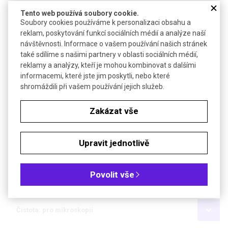
Čistota: indikátor
Tento web používá soubory cookie.
Soubory cookies používáme k personalizaci obsahu a
reklam, poskytování funkcí sociálních médií a analýze naší
FUCHSIN BAZICKÝ
návštěvnosti. Informace o vašem používání našich stránek
také sdílíme s našimi partnery v oblasti sociálních médií,
reklamy a analýzy, kteří je mohou kombinovat s dalšími
informacemi, které jste jim poskytli, nebo které
shromáždili při vašem používání jejich služeb.
Poslat dotaz k produktu
Zakázat vše
Soubory ke stažení
Upravit jednotlivě
Objednávková tabulka
Povolit vše
Kč
€
Čistota: pro mikroskopii