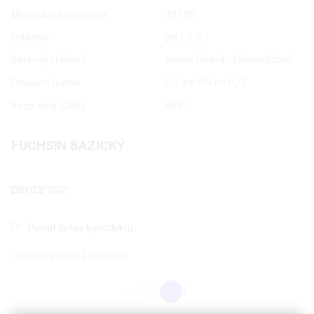
Molekulová hmotnost
337,85
Indikátor
pH 1,0-3,1
Barevný přechod
tmavě fialová - fialovorůžová
0,4 g v 100 ml H
O
Pracovní roztok
2
Bezp. věty (GHS)
H351
FUCHSIN BAZICKÝ
Poslat dotaz k produktu
Objednávková tabulka
Kč
€