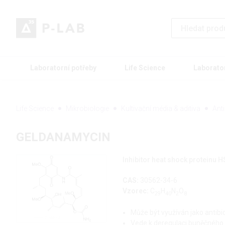
Laboratorní potřeby
Life Science
Laborato
Life Science
Mikrobiologie
Kultivační média & aditiva
Ant
GELDANAMYCIN
Inhibitor heat shock proteinu 
CAS:
30562-34-6
Vzorec:
C
H
N
O
29
40
2
8
Může být využíván jako antibi
Vede k deregulaci buněčného c