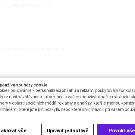
 v G
fázi buněčného cyklu
2
ýdny. Fotosenzitivní! Skladujte ve tmě.
používá soubory cookie.
kies používáme k personalizaci obsahu a reklam, poskytování funkcí so
lýze naší návštěvnosti. Informace o vašem používání našich stránek tak
nery v oblasti sociálních médií, reklamy a analýzy, kteří je mohou kombi
ormacemi, které jste jim poskytli, nebo které shromáždili při vašem použív
Dostupnost
Katalogové číslo
Dokumenty
4 až 6 týdnů
R.HN71.1
Bezp. list
Zakázat vše
Upravit jednotlivě
Povolit vše