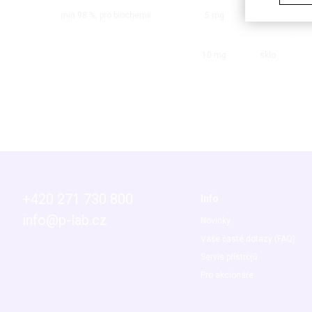
min 98 %, pro biochemii
5 mg
sklo
10 mg
sklo
+420 271 730 800
Info
info@p-lab.cz
Novinky
Vaše časté dotazy (FAQ)
Servis přístrojů
Pro akcionáře