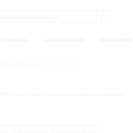
rní chemikálie
Laboratorní nábytek
Kolekce MERCH
ibiotika/Antimykotika
GELDANAMYCIN
HSP90, tyrosinové kinázy, benzochinon ansamycinové antibiotikum
otikum proti několika eukaryotickým nádorovým liniím
yklu, buněčné proliferace, apoptózy/buněčné vitality