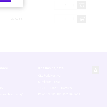
267,53 €
397,75 €
rmace
Kde nás najdete
City Park Hostivař
U Pekáren 1645/1
nky
102 00 Praha 10-Hostivař
ní osobních údajů
IČ: 63078601, DIČ: CZ63078601