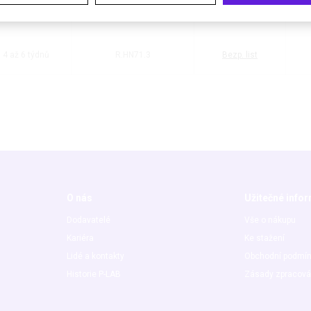
4 až 6 týdnů
R.HN71.2
Bezp. list
4 až 6 týdnů
R.HN71.3
Bezp. list
O nás
Užitečné info
Dodavatelé
Vše o nákupu
Kariéra
Ke stažení
Lidé a kontakty
Obchodní podmí
Historie P-LAB
Zásady zpracová