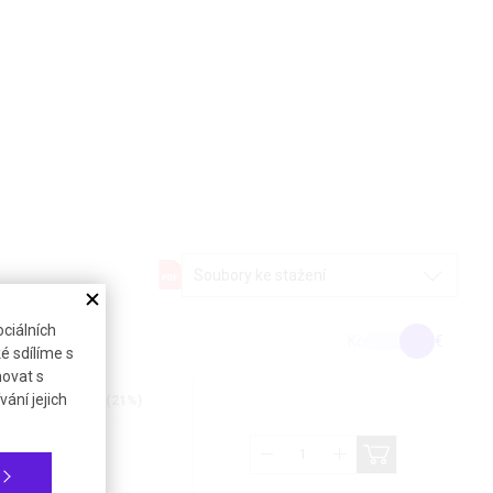
Soubory ke stažení
ciálních
Kč
€
é sdílíme s
novat s
ání jejich
Cena bez DPH (21%)
111,52 €