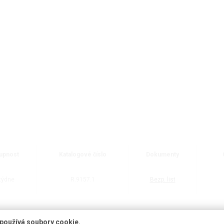
upnost
Katalogové číslo
Dokumenty
týdne
R.9157.1
Bezp. list
používá soubory cookie.