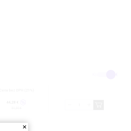
Kč
€
Cena bez DPH (21%)
44,28 €
51,50 €