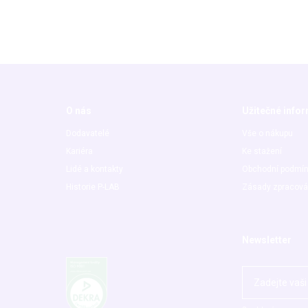
O nás
Užitečné info
Dodavatelé
Vše o nákupu
Kariéra
Ke stažení
Lidé a kontakty
Obchodní podmí
Historie P-LAB
Zásady zpracová
Newsletter