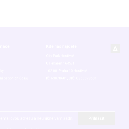
rmace
Kde nás najdete
City Park Hostivař
U Pekáren 1645/1
nky
102 00 Praha 10-Hostivař
ní osobních údajů
IČ: 63078601, DIČ: CZ63078601