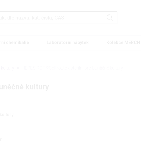
rní chemikálie
Laboratorní nábytek
Kolekce MERCH
kultury
HEPES ROTI
®
Cell roztok sterilní pro buněčné kultury
buněčné kultury
kultury
ml