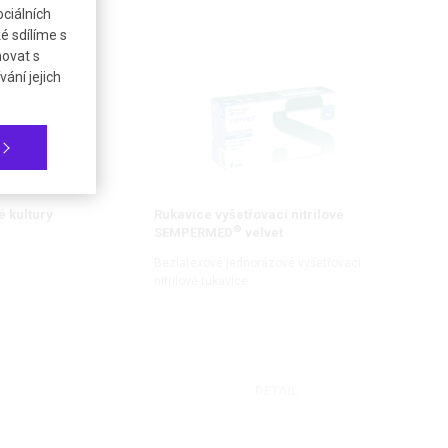
ciálních
é sdílíme s
AKČNÍ CENA
novat s
ání jejich
 kultury
Rukavice vyšetřovací nitrilové
®
SEMPERMED
velvet
Bezlatexové jednorázové vyšetřovací
nitrilové rukavice
DETAIL