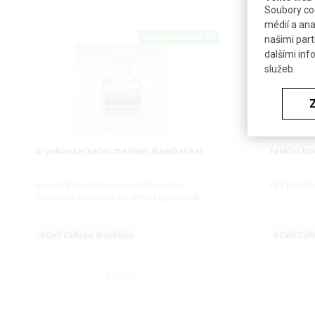
Soubory coo
médií a ana
NEJPRODÁVANĚJŠÍ
našimi part
dalšími inf
služeb.
Kryokonzervační médium Bambanker
Fetální bo
Univerzální zamrazovací médium pro
FBS pro kul
dlouhodobé uchovávání většiny typů buněk
#Cell Culture Workflow
#Cell Cul
DETAIL