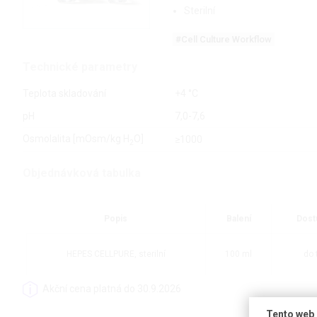
Sterilní
#Cell Culture Workflow
Technické parametry
Teplota skladování
+4 °C
pH
7,0-7,6
Osmolalita [mOsm/kg H
O]
≥1000
2
Objednávková tabulka
Popis
Balení
Dost
HEPES CELLPURE, sterilní
100 ml
do 
Akční cena platná do 30.9.2026
Tento web 