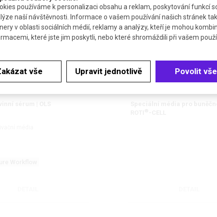
SOUVISEJÍCÍ PRODUKTY
kies používáme k personalizaci obsahu a reklam, poskytování funkcí so
lýze naší návštěvnosti. Informace o vašem používání našich stránek tak
NOVINKA
nery v oblasti sociálních médií, reklamy a analýzy, kteří je mohou kombi
ormacemi, které jste jim poskytli, nebo které shromáždili při vašem použív
Zakázat vše
Upravit jednotlivě
Povolit vše
vinní sérum | OLS
Speciální média pro buněčné
®
ROTI
-CELL
tivační média
ture Workflow
DETAIL
DETAIL