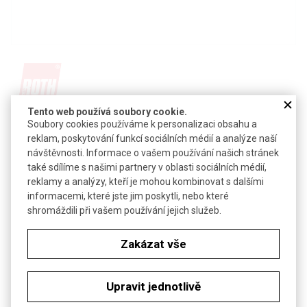
Tento web používá soubory cookie.
Detail produktu v PDF
Soubory cookies používáme k personalizaci obsahu a
reklam, poskytování funkcí sociálních médií a analýze naší
Poslat dotaz k produktu
návštěvnosti. Informace o vašem používání našich stránek
také sdílíme s našimi partnery v oblasti sociálních médií,
kyselina 4-(2-hydroxyethyl)piperazin-1-propansulfonová
reklamy a analýzy, kteří je mohou kombinovat s dalšími
informacemi, které jste jim poskytli, nebo které
CAS:
16052-06-5
shromáždili při vašem používání jejich služeb.
Vzorec:
C
H
N
O
S
9
20
2
4
Technické parametry
Zakázat vše
Molekulová hmotnost
252,33
Upravit jednotlivě
Soubory ke stažení