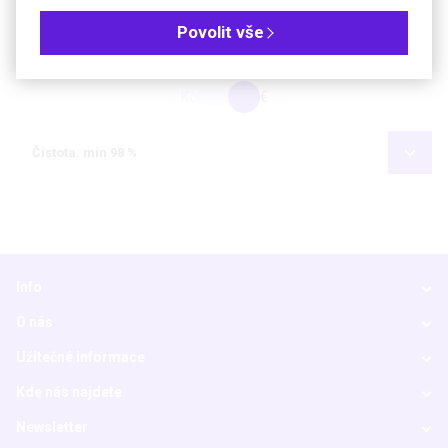
Povolit vše
Objednávková tabulka
Kč
€
Čistota: min 98 %
Info
O nás
Užitečné informace
Kde nás najdete
Newsletter