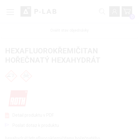
0
Ověřit stav objednávky
HEXAFLUOROKŘEMIČITAN
HOŘEČNATÝ HEXAHYDRÁT
Detail produktu v PDF
Poslat dotaz k produktu
hexahydrát tetrafluorokřemičitanu hořečnatého