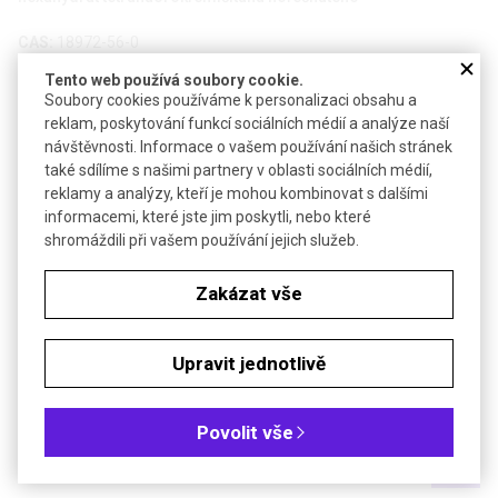
CAS:
18972-56-0
Vzorec:
MgSiF
· 6 H
O
6
2
Tento web používá soubory cookie.
Soubory cookies používáme k personalizaci obsahu a
Technické parametry
reklam, poskytování funkcí sociálních médií a analýze naší
návštěvnosti. Informace o vašem používání našich stránek
Molekulová hmotnost
274,47
také sdílíme s našimi partnery v oblasti sociálních médií,
-3
Hustota
1,79 g·cm
reklamy a analýzy, kteří je mohou kombinovat s dalšími
informacemi, které jste jim poskytli, nebo které
Bezp. věty (GHS)
H301-H318-H412
shromáždili při vašem používání jejich služeb.
Soubory ke stažení
Zakázat vše
Objednávková tabulka
Upravit jednotlivě
Kč
€
Povolit vše
Čistota: min 98 %, čistý