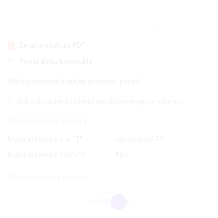
Detail produktu v PDF
Poslat dotaz k produktu
Sterilní plastová hokejka pro jedno použití
Jednotlivě balené hokejky sterilizované gama-zářením
Technické parametry
Materiál hokejky tvar "T"
rázuvzdorný PS
Materiál hokejky zahnuté
ABS
Objednávková tabulka
Kč
€