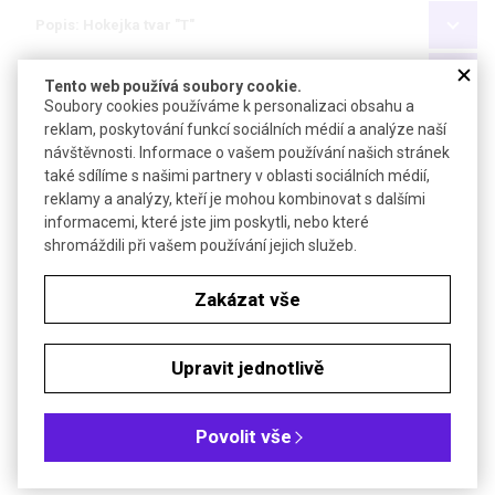
Popis: Hokejka tvar "T"
Popis: Hokejka zahnutá
Tento web používá soubory cookie.
Soubory cookies používáme k personalizaci obsahu a
reklam, poskytování funkcí sociálních médií a analýze naší
návštěvnosti. Informace o vašem používání našich stránek
také sdílíme s našimi partnery v oblasti sociálních médií,
PŘÍSLUŠENSTVÍ
reklamy a analýzy, kteří je mohou kombinovat s dalšími
informacemi, které jste jim poskytli, nebo které
shromáždili při vašem používání jejich služeb.
Zakázat vše
Upravit jednotlivě
Stojánek na sáčky pro laboratorní odpad
Povolit vše
Stojánek pro upevnění sáčků na odpad