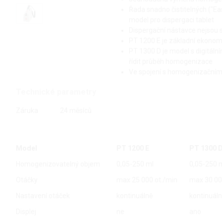
Řada snadno čistitelných ("Ea
model pro dispergaci tablet
Dispergační nástavce nejsou 
PT 1200 E je základní ekono
PT 1300 D je model s digitáln
řídit průběh homogenizace
Ve spojení s homogenizačními
Technické parametry
Záruka
24 měsíců
Model
PT 1200 E
PT 1300 
Homogenizovatelný objem
0,05-250 ml
0,05-250 
Otáčky
max 25 000 ot./min
max 30 00
Nastavení otáček
kontinuálně
kontinuál
Displej
ne
ano