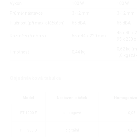
Výkon
100 W
100 W
Průměr nástavce
3-12 mm
3-12 mm
Hlučnost (při max. otáčkách)
65 dBA
65 dBA
45 x 40 x
Rozměry (š x h x v)
55 x 44 x 220 mm
95 x 230 
0,62 kg (m
Hmotnost
0,44 kg
1,0 kg (zá
Objednávková tabulka
Model
Nastavení otáček
Homogenizo
PT 1200 E
analogové
0,05
PT 1300 D
digitální
0,05