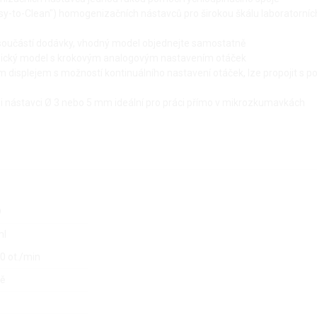
sy-to-Clean") homogenizačních nástavců pro širokou škálu laboratorních 
součástí dodávky, vhodný model objednejte samostatně
mický model s krokovým analogovým nastavením otáček
ím displejem s možností kontinuálního nastavení otáček, lze propojit s
 nástavci Ø 3 nebo 5 mm ideální pro práci přímo v mikrozkumavkách
D
ml
0 ot./min
ně