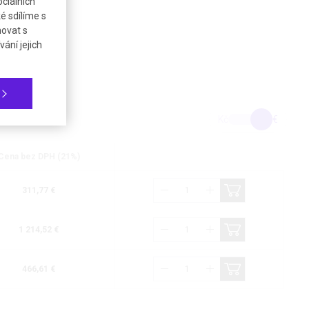
ciálních
é sdílíme s
novat s
ání jejich
Kč
€
Cena bez DPH (21%)
311,77 €
1 214,52 €
466,61 €