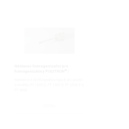
Nástavec homogenizační pro
®
homogenizátory POLYTRON
|
KINEMATICA
Nástavce s rychlospojkou typu E pro použití
s modely PT 1200 E, PT 1300 D, PT 2500 E a
PT 4000
DETAIL