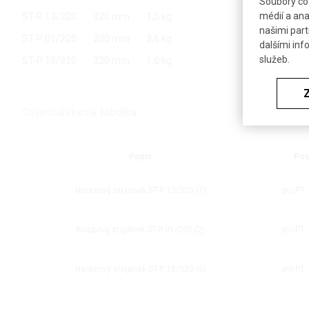
Soubory coo
médií a ana
ST-P 13/320
320 mm
1,0 kg
našimi part
ST-P 01/200
200 mm
3,6 kg
dalšími inf
služeb.
ST-P 15/320
320 mm
1,0 kg
Objednávková tabulka
Popis
Pou
Nerezový stojánek ST-P 13/320 (1)
pro PT
Kloubový stojánek ST-P 01/200 (2)
pro PT
Nerezový stojánek ST-P 15/320 (3)
pro PT