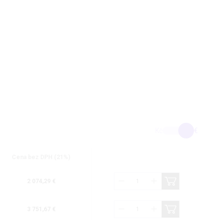
Kč
€
Cena bez DPH (21%)
2 074,29 €
3 751,67 €