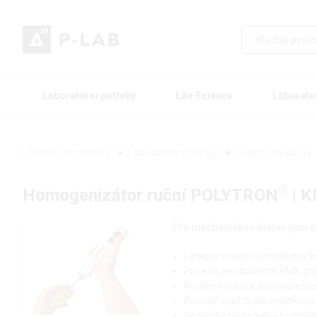
Laboratorní potřeby
Life Science
Laborato
Laboratorní potřeby
Laboratorní přístroje
Homogenizátory
®
Homogenizátor ruční POLYTRON
| 
Pro mechanickou dispergaci a
Lehký a snadno ovladatelný 
Pro extrakci buněčné RNA, příp
Rychlost otáček zůstává konst
Pomalý start brání vystříknu
Jednoduchá výměna homogeniz