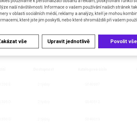
kies používáme k personalizaci obsahu a reklam, poskytování funkcí so
lýze naší návštěvnosti. Informace o vašem používání našich stránek tak
nery v oblasti sociálních médií, reklamy a analýzy, kteří je mohou kombi
ormacemi, které jste jim poskytli, nebo které shromáždili při vašem použív
Zakázat vše
Upravit jednotlivě
Povolit vše
žití
Dostupnost
Katalogové číslo
 1200 E
2 týdny
S040007
 1300 D
2 týdny
S040012
 1300 D
2 týdny
S040013