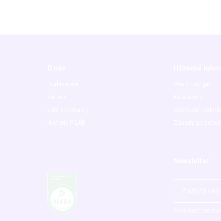
O nás
Užitečné info
Dodavatelé
Vše o nákupu
Kariéra
Ke stažení
Lidé a kontakty
Obchodní podmí
Historie P-LAB
Zásady zpracová
Newsletter
Souhlasím se zpr