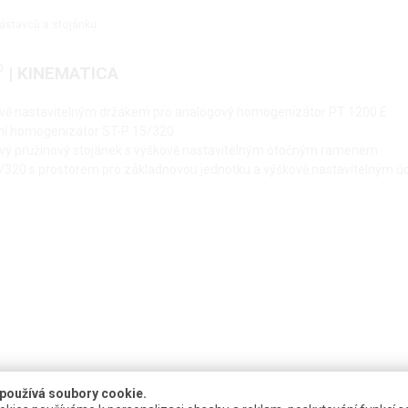
ástavců a stojánku
®
| KINEMATICA
ově nastavitelným držákem pro analogový homogenizátor PT 1200 E
ální homogenizátor ST-P 15/320
ový pružinový stojánek s výškově nastavitelným otočným ramenem
/320 s prostorem pro základnovou jednotku a výškově nastavitelným 
používá soubory cookie.