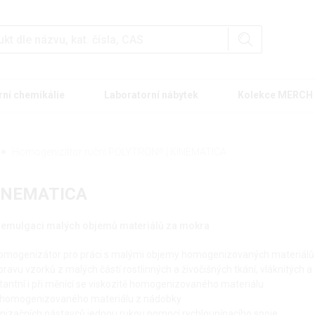
rní chemikálie
Laboratorní nábytek
Kolekce MERCH
Homogenizátor ruční POLYTRON
®
| KINEMATICA
KINEMATICA
 emulgaci malých objemů materiálů za mokra
homogenizátor pro práci s malými objemy homogenizovaných materiálů
ravu vzorků z malých částí rostlinných a živočišných tkání, vláknitých 
antní i při měnící se viskozitě homogenizovaného materiálu
tí homogenizovaného materiálu z nádobky
ačních nástavců jednou rukou pomocí rychloupínacího spoje