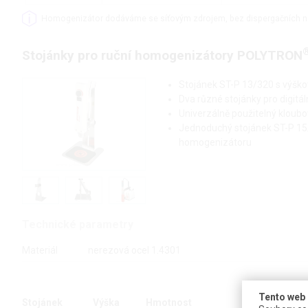
Homogenizátor dodáváme se síťovým zdrojem, bez dispergačních n
Stojánky pro ruční homogenizátory POLYTRON
Stojánek ST-P 13/320 s výšk
Dva různé stojánky pro digit
Univerzálně použitelný kloub
Jednoduchý stojánek ST-P 15
homogenizátoru
Technické parametry
Materiál
nerezová ocel 1.4301
Tento web 
Stojánek
Výška
Hmotnost