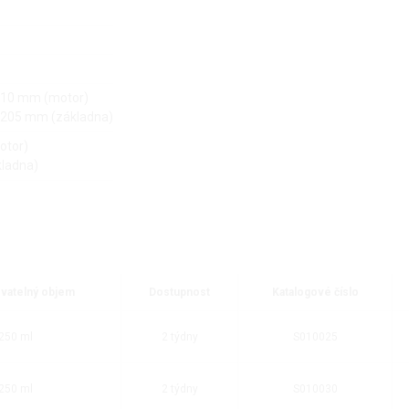
 210 mm (motor)
x 205 mm (základna)
otor)
kladna)
vatelný objem
Dostupnost
Katalogové číslo
-250 ml
2 týdny
S010025
-250 ml
2 týdny
S010030