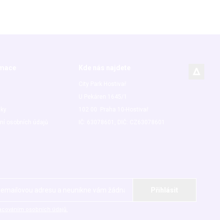
rmace
Kde nás najdete
City Park Hostivař
U Pekáren 1645/1
nky
102 00 Praha 10-Hostivař
ní osobních údajů
IČ: 63078601, DIČ: CZ63078601
acováním osobních údajů.