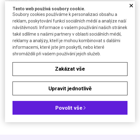
Vzorec:
na
hpo
· 7 h
o
2
4
2
Tento web používá soubory cookie.
Technické parametry
Soubory cookies používáme k personalizaci obsahu a
reklam, poskytování funkcí sociálních médií a analýze naší
Molekulová hmotnost
268,03
návštěvnosti. Informace o vašem používání našich stránek
také sdílíme s našimi partnery v oblasti sociálních médií,
-3
Hustota
1,68 g·cm
reklamy a analýzy, kteří je mohou kombinovat s dalšími
informacemi, které jste jim poskytli, nebo které
shromáždili při vašem používání jejich služeb.
Soubory ke stažení
Zakázat vše
Objednávková tabulka
Kč
€
Upravit jednotlivě
Čistota: min 98 %, p.a., ACS
Povolit vše