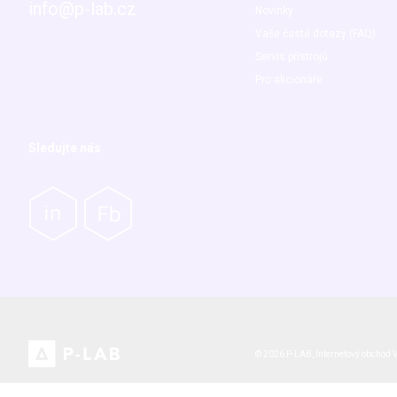
info@p-lab.cz
Novinky
Vaše časté dotazy (FAQ)
Servis přístrojů
Pro akcionáře
Sledujte nás
© 2026 P-LAB,
Internetový obchod
V