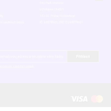
City Park Hostivař
U Pekáren 1645/1
nky
102 00 Praha 10-Hostivař
ní osobních údajů
IČ: 63078601, DIČ: CZ63078601
acováním osobních údajů.