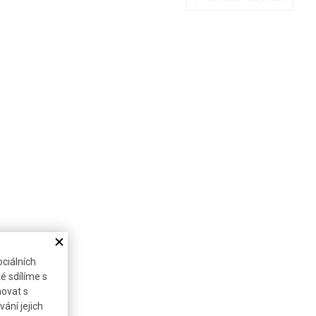
ciálních
é sdílíme s
novat s
ání jejich