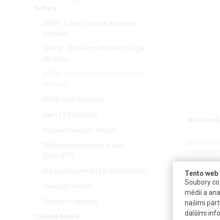
kultury
MEM - Eagle minimal essential
medium
DMEM - Dulbecco Modified Eagle
Medium
IMDM - Iscove Modified Dulbecco
Medium
RPMI 1640 Medium
Ham F12 Medium
Médium I
Kryokonzervační média
Iscove's Mo
Média pro kmenové buňky
rostoucí bu
(ESC/iPS)
Média pro primární tkáňové buňky
Tento web 
Soubory coo
Speciální média
médií a ana
Ostatní reagencie
našimi part
dalšími inf
Izolace buněk