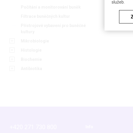
služeb.
Počítání a monitorování buněk
Filtrace buněčných kultur
Přístrojové vybavení pro buněčné
kultury
Mikrobiologie
Histologie
Biochemie
Antibiotika
+420 271 730 800
Info