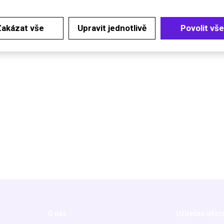
Zakázat vše
Upravit jednotlivě
Povolit vše
O nás
Užitečné info