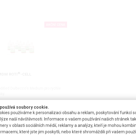
AKČNÍ CENA
®
MDM ROTI
-CELL
dified Dulbecco's Medium pro rychle
ňky
používá soubory cookie.
kies používáme k personalizaci obsahu a reklam, poskytování funkcí so
DETAIL
lýze naší návštěvnosti. Informace o vašem používání našich stránek tak
nery v oblasti sociálních médií, reklamy a analýzy, kteří je mohou kombi
ormacemi, které jste jim poskytli, nebo které shromáždili při vašem použív