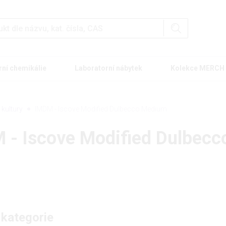
rní chemikálie
Laboratorní nábytek
Kolekce MERCH
kultury
IMDM - Iscove Modified Dulbecco Medium
 - Iscove Modified Dulbec
 kategorie