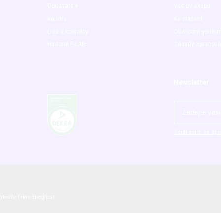
Dodavatelé
Vše o nákupu
Kariéra
Ke stažení
Lidé a kontakty
Obchodní podmí
Historie P-LAB
Zásady zpracová
Newsletter
Souhlasím se zpr
ytvořila firma
Blueghost
.