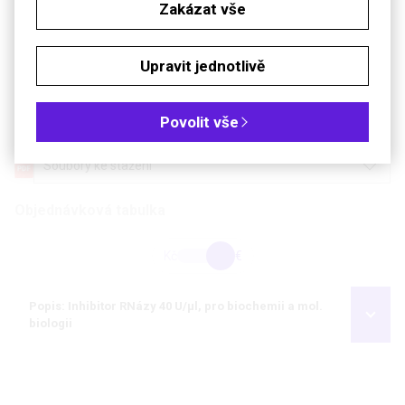
Zakázat vše
Aktivní v širokém rozsahu pH (pH 5,5 - 9,0)
Technické parametry
Upravit jednotlivě
-3
Hustota
1,18 g·cm
Teplota skladování
-20 °C
Povolit vše
Soubory ke stažení
Objednávková tabulka
Kč
€
Popis: Inhibitor RNázy 40 U/µl, pro biochemii a mol.
biologii