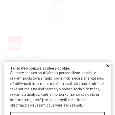
Detail produktu v PDF
Poslat dotaz k produktu
Tento web používá soubory cookie.
Soubory cookies používáme k personalizaci obsahu a
Rekombinantní lidský placentární protein o velikosti 50 kDa
reklam, poskytování funkcí sociálních médií a analýze naší
exprimovaný v
E. coli
návštěvnosti. Informace o vašem používání našich stránek
také sdílíme s našimi partnery v oblasti sociálních médií,
Inhibuje ribonukleázovou aktivitu běžných eukaryotických
reklamy a analýzy, kteří je mohou kombinovat s dalšími
enzymů, jako jsou například RNáza A, B a C
informacemi, které jste jim poskytli, nebo které
Pro izolaci a purifikaci RNA
shromáždili při vašem používání jejich služeb.
Vhodný pro syntézu c-DNA, RT-PCR, RT-qPCR, transkripci a
translaci
in vitro