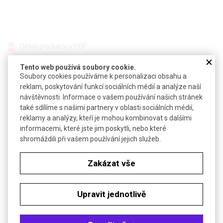
Detail produktu v PDF
Poslat dotaz k produktu
Tento web používá soubory cookie.
Soubory cookies používáme k personalizaci obsahu a
Sterilní třídílná stříkačka
reklam, poskytování funkcí sociálních médií a analýze naší
návštěvnosti. Informace o vašem používání našich stránek
Dobře čitelné, nestiratelné dělení, dvojité pružné těsnění pístu
také sdílíme s našimi partnery v oblasti sociálních médií,
Táhlo pístu s kroužkem pro tah
reklamy a analýzy, kteří je mohou kombinovat s dalšími
Centrální umístění kónusu pro hadičku, přiložený Luer adaptér
informacemi, které jste jim poskytli, nebo které
shromáždili při vašem používání jejich služeb.
Technické parametry
Zakázat vše
Materiál
PP
Dělení
2 ml
Upravit jednotlivě
Průměr kónusu pro hadičku
7 - 10 mm
Objednávková tabulka