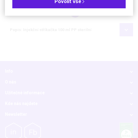
Povolit vše
Kč
€
Popis: Injekční stříkačka 100 ml PP sterilní
Info
O nás
Užitečné informace
Kde nás najdete
Newsletter