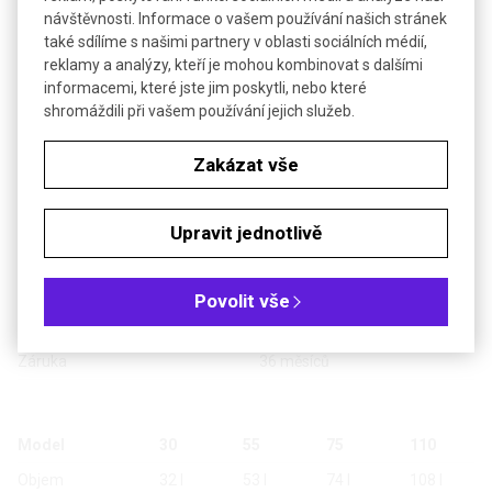
rovnoměrné rozložení teploty
návštěvnosti. Informace o vašem používání našich stránek
při jakémkoliv naplnění komory
také sdílíme s našimi partnery v oblasti sociálních médií,
týdenní programování průběhu
reklamy a analýzy, kteří je mohou kombinovat s dalšími
Regulace "TwinDISPLAY"
v reálném čase (začátek a
informacemi, které jste jim poskytli, nebo které
konec ohřevu, prodleva,
shromáždili při vašem používání jejich služeb.
chlazení, 10 000 hodnot, 1
týden) průběh zobrazován
Zakázat vše
graficky na displeji sterilizační
program (160 °C po dobu 4
hod) rozhraní ETHERNET a
Upravit jednotlivě
USB, 2 teploměry Pt100 třídy A
+20 až 80 °C, minimálně 5 °C
Teplotní rozsah
nad teplotou místnosti
Povolit vše
Rozlišení displeje
0,1 °C
Záruka
36 měsíců
Model
30
55
75
110
Objem
32 l
53 l
74 l
108 l