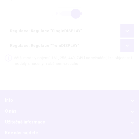
Kč
€
Regulace: Regulace "SingleDISPLAY"
Regulace: Regulace "TwinDISPLAY"
Větší modely objemů 161, 256, 449, 749 l na vyžádání, lze objednat i
modely s nuceným oběhem vzduchu
Info
O nás
Užitečné informace
Kde nás najdete