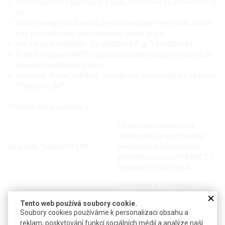
Vnitřní pamět s kapacitou pro údaje minimálně za posledních 10
let
Vnitřní a vnější plášť skříně ze strukturované nerez oceli, zadní
kryt z pozinkované oceli, skleněné vnitřní dveře
Dvě varianty ovládání - "SingleDISPLAY" a "TwinDISPLAY"
Funkce "SetpointWAIT" zajišťující spuštění programu teprve po
dosažení nastavené teploty
Software "AtmoCONTROL" standardně pro modely s ovládáním
"TwinDISPLAY"
Technické parametry
uživatelsky nastavitelná
elektronická a automatická
Regulace "SingleDISPLAY"
mechanická ochrana proti
přehřátí rozhraní ETHERNET, 1
teploměr Pt100 třídy A
vícenásobná ochrana proti
přehřátí se zvukovým a
Tento web používá soubory cookie.
vizuálním alarmem funkce
Soubory cookies používáme k personalizaci obsahu a
"HeatBALANCE" zajišťující
reklam, poskytování funkcí sociálních médií a analýze naší