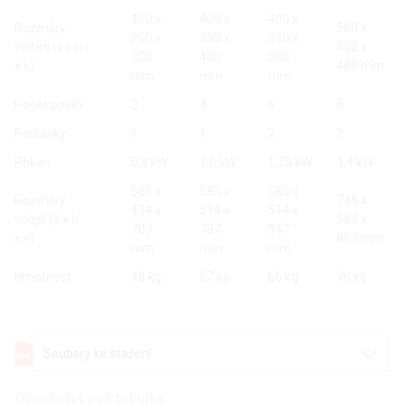
400 x
400 x
400 x
Rozměry
560 x
250 x
330 x
330 x
vnitřní (š x h
400 x
320
400
560
x v)
480 mm
mm
mm
mm
Počet poloh
3
4
6
5
Podlážky
1
1
2
2
Příkon
0,8 kW
1,0 kW
1,25 kW
1,4 kW
585 x
585 x
585 x
Rozměry
745 x
434 x
514 x
514 x
vnější (š x h
584 x
707
787
947
x v)
867 mm
mm
mm
mm
Hmotnost
48 kg
57 kg
66 kg
76 kg
Soubory ke stažení
Objednávková tabulka