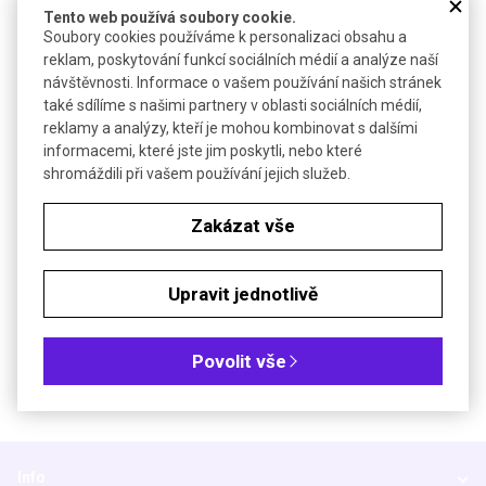
Tento web používá soubory cookie.
Roztok připraven z vysoce čistého materiálu dle ISO Guide 34 v
Soubory cookies používáme k personalizaci obsahu a
akreditovaném prostředí
reklam, poskytování funkcí sociálních médií a analýze naší
Testován v laboratoři akreditované dle ISO/IEC 17025
návštěvnosti. Informace o vašem používání našich stránek
Obsah je stanoven gravimetricky a pomocí IC
také sdílíme s našimi partnery v oblasti sociálních médií,
Součástí balení je detailní analýza a chromatogram příslušné
reklamy a analýzy, kteří je mohou kombinovat s dalšími
šarže
informacemi, které jste jim poskytli, nebo které
"Traceable to SRM from NIST."
shromáždili při vašem používání jejich služeb.
Objednávková tabulka
Zakázat vše
Kč
€
Upravit jednotlivě
Koncentrace (mg/l): 1 000
Povolit vše
Info