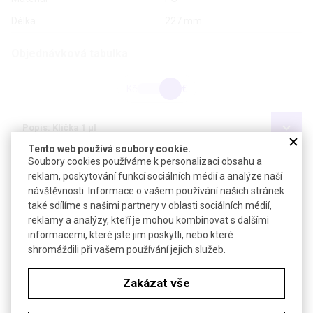
Délka
227 mm
Objednávková tabulka
Kč
€
Popis: Klička 1 µl
Tento web používá soubory cookie.
Popis: Klička 10 µl
Soubory cookies používáme k personalizaci obsahu a
reklam, poskytování funkcí sociálních médií a analýze naší
návštěvnosti. Informace o vašem používání našich stránek
Popis: Klička 10 µl
také sdílíme s našimi partnery v oblasti sociálních médií,
reklamy a analýzy, kteří je mohou kombinovat s dalšími
Popis: Jehla
informacemi, které jste jim poskytli, nebo které
shromáždili při vašem používání jejich služeb.
Popis: Jehla
Zakázat vše
SOUVISEJÍCÍ PRODUKTY