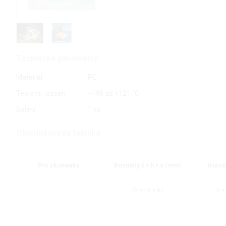
Technické parametry
Materiál
PC
Teplotní rozsah
−196 až +121 °C
Balení
1 ks
Objednávková tabulka
Pro zkumavky
Rozměry š × h × v (mm)
Uspoř
76 × 76 × 51
5 ×