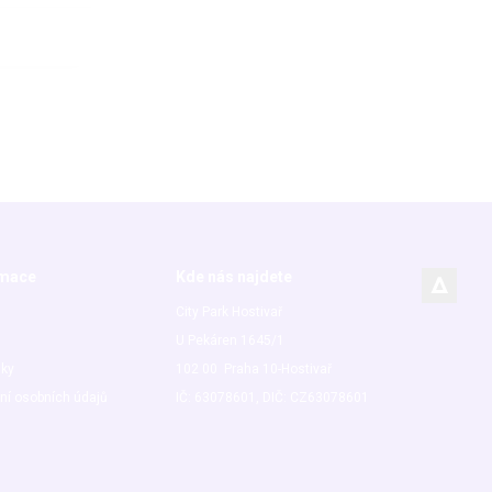
rmace
Kde nás najdete
City Park Hostivař
U Pekáren 1645/1
nky
102 00 Praha 10-Hostivař
ní osobních údajů
IČ: 63078601, DIČ: CZ63078601