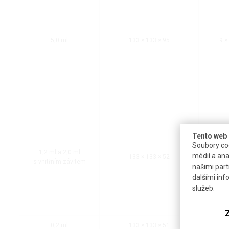
5,0 ml
133 × 133 × 95
9 ×
Tento web 
Soubory coo
1,2 ml a 2,0 ml
médií a ana
133 × 133 × 52
10 ×
s vnitřním závitem
našimi part
dalšími inf
služeb.
0,2 ml
133 × 133 × 51
9 ×