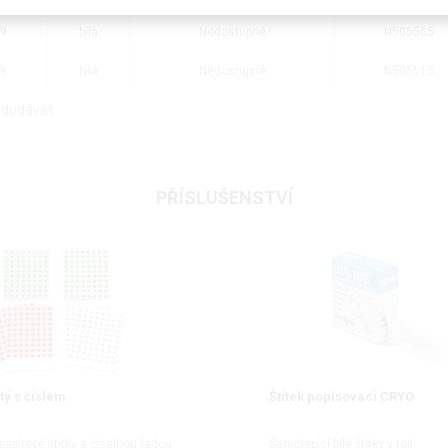
 9
bílá
Nedostupné
N505505
 8
bílá
Nedostupné
N505515
 dodávat
PŘÍSLUŠENSTVÍ
atý s číslem
Štítek popisovací CRYO
papírové štítky s číselnou řadou
Samolepící bílé štítky v roli