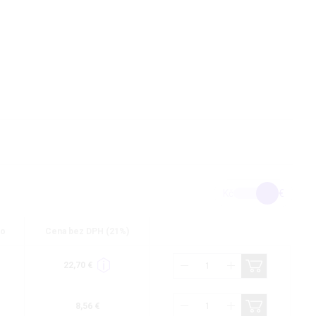
Kč
€
lo
Cena bez DPH (21%)
22,70 €
8,56 €