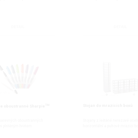
DETAIL
DETAIL
TM
Stojan do mrazících boxů
e oboustranné Sharpie
barevných oboustranných
Stojany z leštěné nerezové oceli
 s plstěným hrotem
horizontální a pultové mrazící b