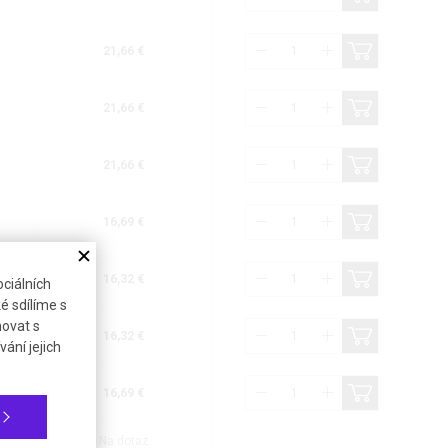
21,66 €
21,66 €
21,66 €
16,69 €
16,32 €
ciálních
é sdílíme s
novat s
16,32 €
ání jejich
16,69 €
Na dotaz