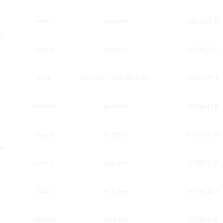
modrá
skladem
U314225.M
 5
zelená
skladem
U314225.Z
žlutá
skladem: méně než 5 bal.
U314225.Y
červená
do týdne
R158541.R
modrá
do týdne
R158541.M
 9
zelená
do týdne
R158541.Z
žlutá
do týdne
R158541.Y
červená
do týdne
R158941.R