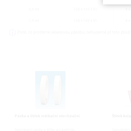
0,5 ml
133 × 133 × 51
9 ×
1,5 ml
133 × 133 × 51
8 ×
Poté, co prodáme skladovou zásobu, nebudeme již toto zboží
Páska a štítek indikační sterilizační
Štítek kul
Samolepicí pásky a štítky pro kontrolu
Samolepící 