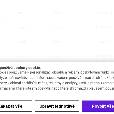
modrá
do týdne
R158941.M
 9
zelená
do týdne
R158941.Z
žlutá
do týdne
R158941.Y
červená
do týdne
R159341.R
používá soubory cookie.
modrá
do týdne
R159341.M
kies používáme k personalizaci obsahu a reklam, poskytování funkcí so
lýze naší návštěvnosti. Informace o vašem používání našich stránek tak
 10
nery v oblasti sociálních médií, reklamy a analýzy, kteří je mohou kombi
zelená
do týdne
R159341.Z
ormacemi, které jste jim poskytli, nebo které shromáždili při vašem použív
žlutá
do týdne
R159341.Y
Zakázat vše
Upravit jednotlivě
Povolit vše
 9
bílá
Nedostupné
N505502