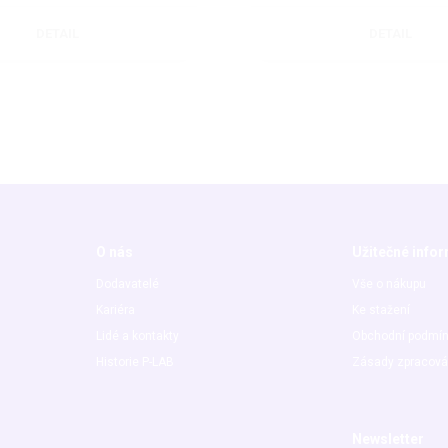
DETAIL
DETAIL
O nás
Užitečné info
Dodavatelé
Vše o nákupu
Kariéra
Ke stažení
Lidé a kontakty
Obchodní podmí
Historie P-LAB
Zásady zpracová
Newsletter