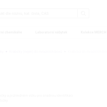
rní chemikálie
Laboratorní nábytek
Kolekce MERCH
vky
Krabičky (nejen) do mrazicích boxů
Krabička do mrazicích bo
ičky a průhledném víčku pro snadnou identifikaci
abičky