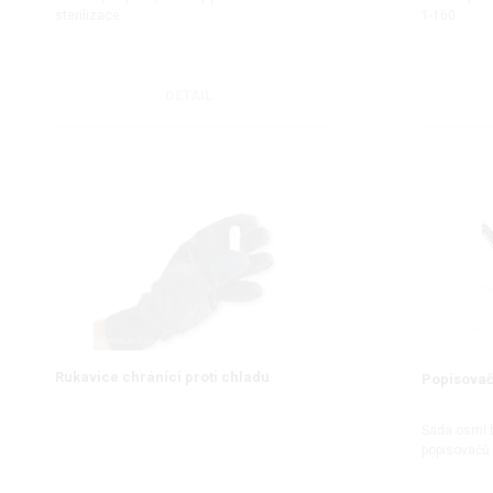
sterilizace
1-160
DETAIL
Rukavice chránící proti chladu
Popisovač
Sada osmi 
popisovačů