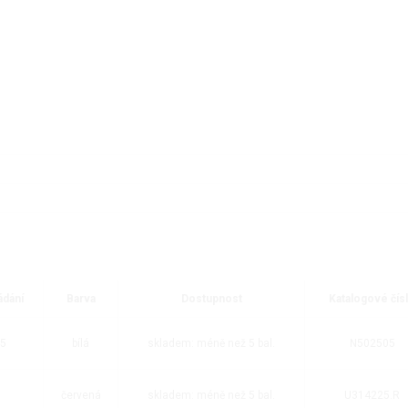
ádání
Barva
Dostupnost
Katalogové čís
 5
bílá
skladem: méně než 5 bal.
N502505
červená
skladem: méně než 5 bal.
U314225.R