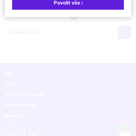
Objednávková tabulka
Povolit vše
Kč
€
Průměr (mm): 45
Info
O nás
Užitečné informace
Kde nás najdete
Newsletter