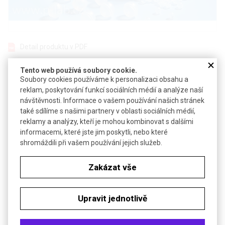
Detail produktu v PDF
Poslat dotaz k produktu
Tento web používá soubory cookie.
Soubory cookies používáme k personalizaci obsahu a
Polypropylenové kuličky pro snížení odparu
reklam, poskytování funkcí sociálních médií a analýze naší
návštěvnosti. Informace o vašem používání našich stránek
Použití místo víka snižuje odpar a omezuje ochlazování
také sdílíme s našimi partnery v oblasti sociálních médií,
kapaliny lázně
reklamy a analýzy, kteří je mohou kombinovat s dalšími
Odolné vůči většině kyselin, zásad, rozpouštědel a minerálních
informacemi, které jste jim poskytli, nebo které
olejů
shromáždili při vašem používání jejich služeb.
Technické parametry
Zakázat vše
Materiál
PP
v závislosti na velikosti max.
Teplotní odolnost
Upravit jednotlivě
100 °C