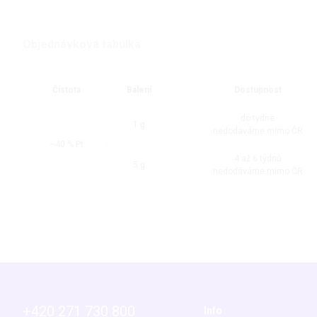
Objednávková tabulka
Čistota
Balení
Dostupnost
do týdne
1 g
nedodáváme mimo ČR
~40 % Pt
4 až 6 týdnů
5 g
nedodáváme mimo ČR
+420 271 730 800
Info