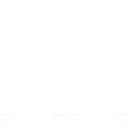
upnost
Katalogové číslo
Cena be
6 týdnů