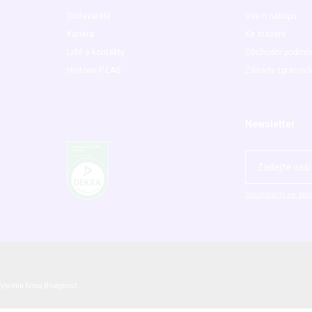
Dodavatelé
Vše o nákupu
Kariéra
Ke stažení
Lidé a kontakty
Obchodní podmí
Historie P-LAB
Zásady zpracová
Newsletter
Souhlasím se zpr
ytvořila firma
Blueghost
.