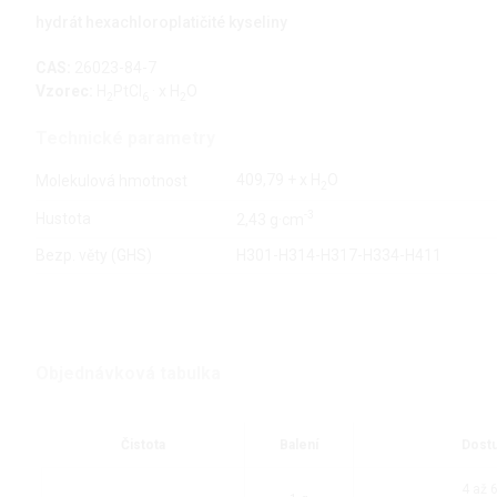
hydrát hexachloroplatičité kyseliny
CAS:
26023-84-7
Vzorec:
H
PtCl
· x H
O
2
6
2
Technické parametry
409,79 + x H
O
Molekulová hmotnost
2
-3
Hustota
2,43 g·cm
Bezp. věty (GHS)
H301-H314-H317-H334-H411
Objednávková tabulka
Čistota
Balení
Dost
4 až 