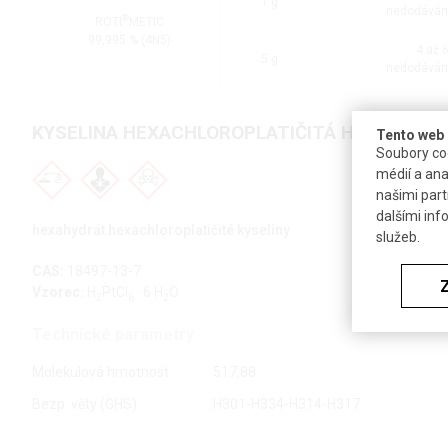
1 g
nedodává
®
ROTI
METIC
99,995 % (4N5)
4 až 
5 g
nedodává
KYSELINA HEXACHLOROPLATIČITÁ HEXAHYDR
Tento web 
Soubory coo
médií a ana
našimi part
dalšími inf
hexahydrát hexachloroplatičité kyseliny
služeb.
CAS:
18497-13-7
Vzorec:
H
PtCl
· 6 H
O
2
6
2
Technické parametry
Molekulová hmotnost
517,88
Bezp. věty (GHS)
H301-H334-H314-H317