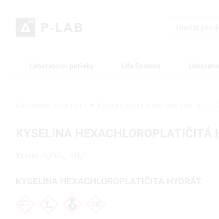
Laboratorní potřeby
Life Science
Laborato
Laboratorní chemikálie
Kyseliny anorg. a jejich deriváty
KYS
KYSELINA HEXACHLOROPLATIČITÁ
Vzorec:
H
PtCl
· x H
O
2
6
2
KYSELINA HEXACHLOROPLATIČITÁ HYDRÁT