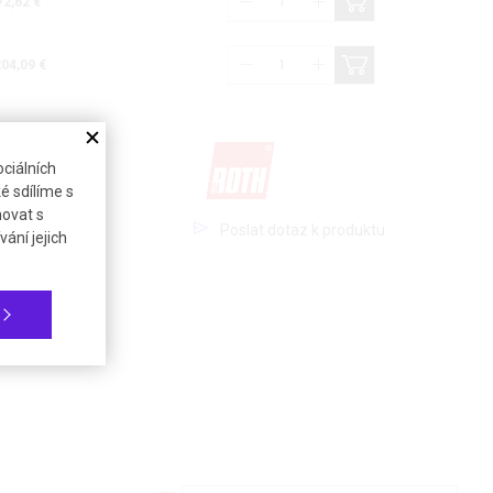
72,62 €
204,09 €
ciálních
é sdílíme s
novat s
Poslat dotaz k produktu
ání jejich