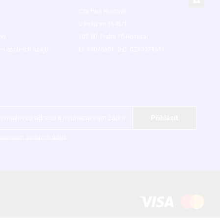
City Park Hostivař
U Pekáren 1645/1
nky
102 00 Praha 10-Hostivař
ní osobních údajů
IČ: 63078601, DIČ: CZ63078601
acováním osobních údajů.