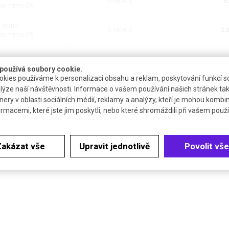
R.5626.1
5
me mimo ČR
6 týdnů
R.5626.2
2 
me mimo ČR
ÁT
používá soubory cookie.
kies používáme k personalizaci obsahu a reklam, poskytování funkcí so
lýze naší návštěvnosti. Informace o vašem používání našich stránek tak
nery v oblasti sociálních médií, reklamy a analýzy, kteří je mohou kombi
ormacemi, které jste jim poskytli, nebo které shromáždili při vašem použív
Zakázat vše
Upravit jednotlivě
Povolit vše