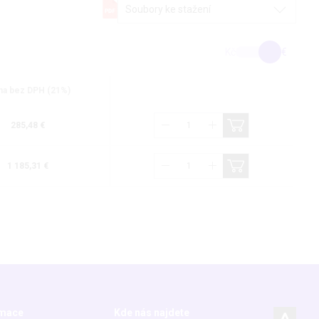
Soubory ke stažení
Kč
€
a bez DPH (21%)
285,48 €
1 185,31 €
rmace
Kde nás najdete