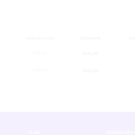
Katalogové číslo
Dokumenty
Cen
R.9014.1
Bezp. list
R.9014.2
Bezp. list
O nás
Užitečné info