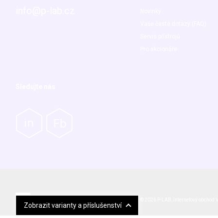
info@p-lab.cz
Novinky
Vaše časté dotazy (FAQ)
Servis přístrojů
Pro akcionáře
Sledujte nás
© 2026 P-LAB,
Internetový obchod
V
Zobrazit varianty a příslušenství