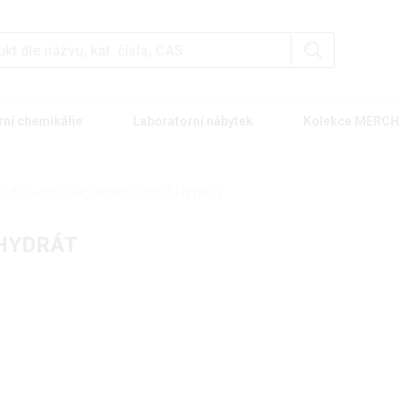
rní chemikálie
Laboratorní nábytek
Kolekce MERCH
ELINA HEXACHLOROPLATIČITÁ HYDRÁT
 HYDRÁT