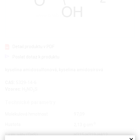
Detail produktu v PDF
Poslat dotaz k produktu
kyselina amidosulfonová, kyselina amidosírová
CAS:
5329-14-6
Vzorec:
H
NO
S
3
3
Technické parametry
Molekulová hmotnost
97,09
-3
Hustota
2,13 g·cm
Bezp. věty (GHS)
H315-H319-H412