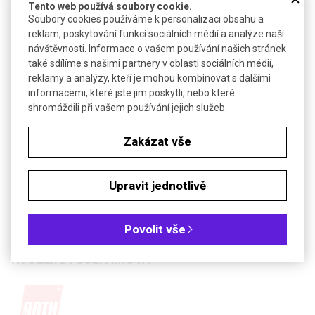
Tento web používá soubory cookie.
Soubory cookies používáme k personalizaci obsahu a
KYSELINA SULFAMOVÁ
reklam, poskytování funkcí sociálních médií a analýze naší
návštěvnosti. Informace o vašem používání našich stránek
také sdílíme s našimi partnery v oblasti sociálních médií,
reklamy a analýzy, kteří je mohou kombinovat s dalšími
informacemi, které jste jim poskytli, nebo které
shromáždili při vašem používání jejich služeb.
Poslat dotaz k produktu
Objednávková tabulka
Zakázat vše
Kč
€
Upravit jednotlivě
Čistota: p.a.
Povolit vše
KYSELINA SULFAMOVÁ