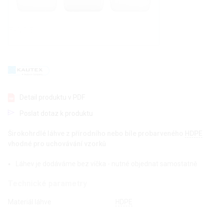
Detail produktu v PDF
Poslat dotaz k produktu
Širokohrdlé láhve z přírodního nebo bíle probarveného
HDPE
vhodné pro uchovávání vzorků
Láhev je dodáváme bez víčka - nutné objednat samostatně
Technické parametry
Materiál láhve
HDPE