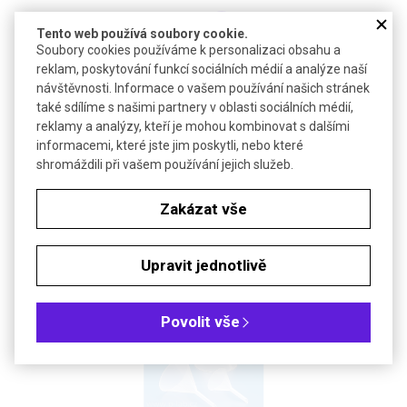
Kč
€
Tento web používá soubory cookie.
Soubory cookies používáme k personalizaci obsahu a
reklam, poskytování funkcí sociálních médií a analýze naší
Barva: Černý PP
návštěvnosti. Informace o vašem používání našich stránek
také sdílíme s našimi partnery v oblasti sociálních médií,
Barva: Modrý PP
reklamy a analýzy, kteří je mohou kombinovat s dalšími
informacemi, které jste jim poskytli, nebo které
Barva: Červený PP
shromáždili při vašem používání jejich služeb.
Zakázat vše
PŘÍSLUŠENSTVÍ
Upravit jednotlivě
Povolit vše