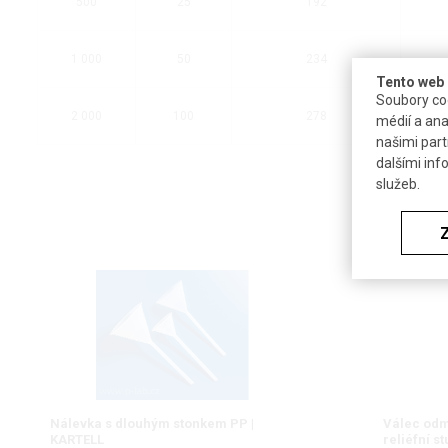
500
25
192
1 000
50
234
Tento web 
Soubory coo
2 000
100
278
médií a ana
našimi part
dalšími inf
služeb.
Nálevka s dlouhým stonkem PP |
Válec odm
KARTELL
reliéfní s