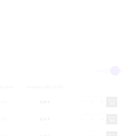
Kč
€
vé číslo
Cena bez DPH (21%)
0194
6,80 €
0294
8,10 €