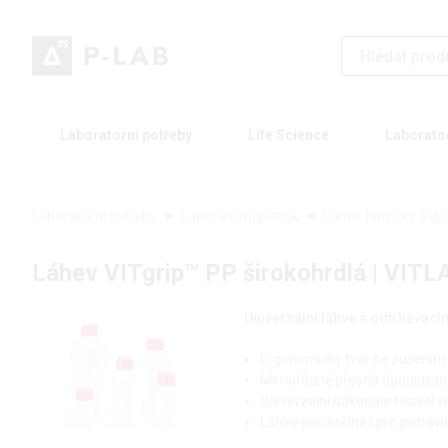
Laboratorní potřeby
Life Science
Laborato
Laboratorní potřeby
Laboratorní plastik
Láhve, lahvičky a d
Láhev VITgrip™ PP širokohrdlá | VITL
Univerzální láhve s odtrhávací
Ergonomický tvar se zúžením v
Mimořádně přesná oboustranná
Univerzální dokonale těsnící 
Láhve použitelné i pro potrav