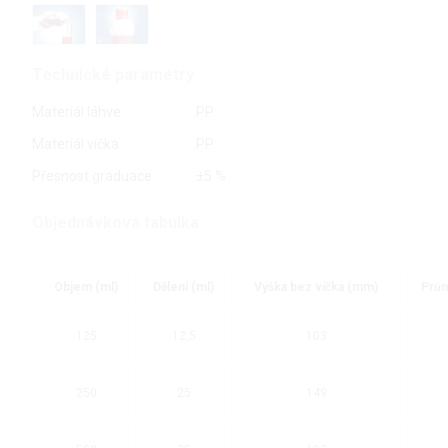
Technické parametry
Materiál láhve
PP
Materiál víčka
PP
Přesnost graduace
±5 %
Objednávková tabulka
Objem (ml)
Dělení (ml)
Výška bez víčka (mm)
Prům
125
12,5
103
250
25
149