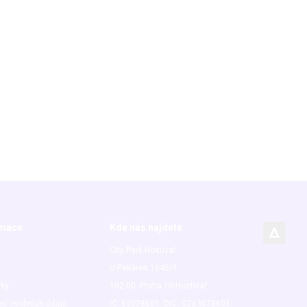
rmace
Kde nás najdete
City Park Hostivař
U Pekáren 1645/1
nky
102 00 Praha 10-Hostivař
ní osobních údajů
IČ: 63078601, DIČ: CZ63078601