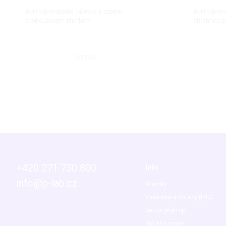
Autoklávovatelná nálevka s úzkým
Autoklávova
prodlouženým stonkem
6hrannou p
DETAIL
+420 271 730 800
Info
info@p-lab.cz
Novinky
Vaše časté dotazy (FAQ)
Servis přístrojů
Pro akcionáře