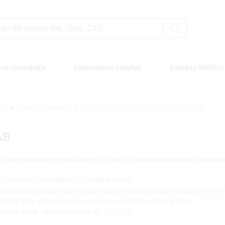
rní chemikálie
Laboratorní nábytek
Kolekce MERCH
ózy
Láhve a lahvičky
Láhev VITgrip™ PP širokohrdlá | VITLAB
AB
m bezpečnostním proužkem pro odběr a skladování kapalin v laborat
 prostřední části lahve pro snadné držení
 reliéfní graduace umožňuje snadné odečítání objemu kapaliny v láhv
víčko GL 45 s odtrhávacím proužkem pro všechny objemy lahví
inářské účely - vyhovují normě CE/10/2011