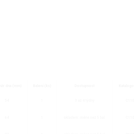
ěr dna (mm)
Balení (ks)
Dostupnost
Katalogo
54
1
3 až 4 týdny
C11
64
1
skladem: méně než 5 bal.
C11