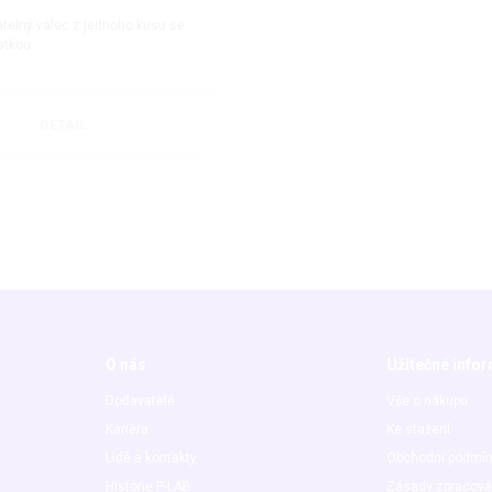
telný válec z jednoho kusu se
atkou
DETAIL
O nás
Užitečné info
Dodavatelé
Vše o nákupu
Kariéra
Ke stažení
Lidé a kontakty
Obchodní podmí
Historie P-LAB
Zásady zpracová