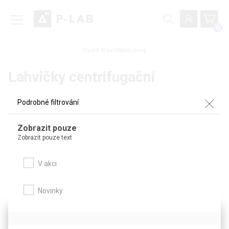
0
Ověřit stav objednávky
Lahvičky centrifugační
Podrobné filtrování
Zboží z kategorie
Zobrazit pouze
Zobrazit pouze text
Podrobné filtrování
V akci
Novinky
Tento web používá soubory cookie.
Soubory cookies používáme k personalizaci obsahu a