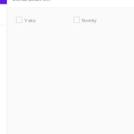
V akci
Novinky
cintilační PE
lahvičky se šroubovacím víčkem pro
řístroje
DETAIL