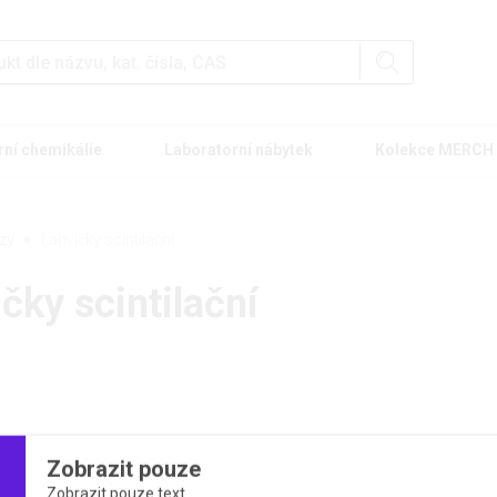
rní chemikálie
Laboratorní nábytek
Kolekce MERCH
ózy
Lahvičky scintilační
čky scintilační
 kategorie
Zobrazit pouze
Zobrazit pouze text