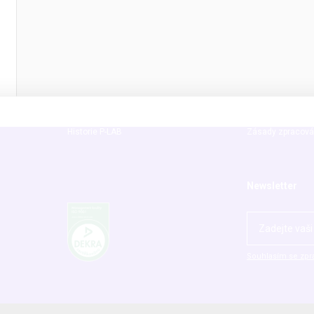
O nás
Užitečné info
Dodavatelé
Vše o nákupu
Kariéra
Ke stažení
Lidé a kontakty
Obchodní podmí
Historie P-LAB
Zásady zpracová
Newsletter
Souhlasím se zpr