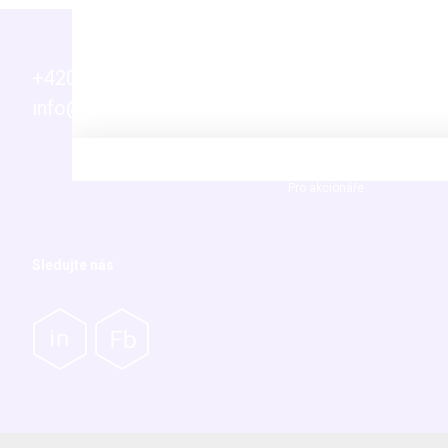
+420 271 730 800
Info
info@p-lab.cz
Novinky
Vaše časté dotazy (FAQ)
Servis přístrojů
Pro akcionáře
Sledujte nás