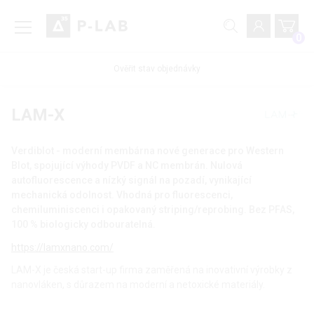
0
Ověřit stav objednávky
LAM-X
Verdiblot - moderní membárna nové generace pro Western
Blot, spojující výhody PVDF a NC membrán. Nulová
autofluorescence a nízký signál na pozadí, vynikající
mechanická odolnost. Vhodná pro fluorescenci,
chemiluminiscenci i opakovaný striping/reprobing. Bez PFAS,
100 % biologicky odbouratelná.
https://lamxnano.com/
LAM-X je česká start-up firma zaměřená na inovativní výrobky z
nanovláken, s důrazem na moderní a netoxické materiály.