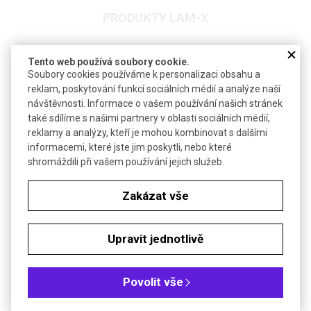
PRODUKTY LAM-X
NOVINKA
Tento web používá soubory cookie.
Soubory cookies používáme k personalizaci obsahu a
reklam, poskytování funkcí sociálních médií a analýze naší
návštěvnosti. Informace o vašem používání našich stránek
také sdílíme s našimi partnery v oblasti sociálních médií,
reklamy a analýzy, kteří je mohou kombinovat s dalšími
informacemi, které jste jim poskytli, nebo které
shromáždili při vašem používání jejich služeb.
Verdi
Blot membrána pro Western blot | LAM-X
Zakázat vše
Inovativní membrána z polykaprolaktonu pro přenos biomolekul
metodou Western blot
Upravit jednotlivě
#Green Chemistry
#Protein Workflow
Povolit vše
DETAIL