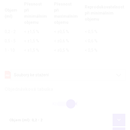
Přesnost
Přesnost
Reprodukovatelnost
Objem
při
při
při minimálním
(ml)
minimálním
maximálním
objemu
objemu
objemu
0,2 - 2
< ±1,5 %
< ±0,5 %
< 0,5 %
0,5 - 5
< ±1,5 %
< ±0,6 %
< 0,6 %
1 - 10
< ±1,5 %
< ±0,5 %
< 0,5 %
Soubory ke stažení
Objednávková tabulka
Kč
€
Objem (ml): 0,2 - 2