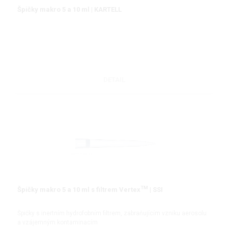
Špičky makro 5 a 10 ml | KARTELL
DETAIL
TM
Špičky makro 5 a 10 ml s filtrem Vertex
| SSI
Špičky s inertním hydrofobním filtrem, zabraňujícím vzniku aerosolu
a vzájemným kontaminacím