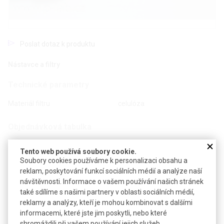
Poslat dotaz k produktu
Nástavce a filtry
Technické parametry
Materiál filtru
celulóza
Objednávková tabulka
Tento web používá soubory cookie.
Kč
€
Soubory cookies používáme k personalizaci obsahu a
reklam, poskytování funkcí sociálních médií a analýze naší
Popis: Nástavec na pipetu 2 a 5 ml pro Pasteurovy pipety
návštěvnosti. Informace o vašem používání našich stránek
také sdílíme s našimi partnery v oblasti sociálních médií,
reklamy a analýzy, kteří je mohou kombinovat s dalšími
Popis: Filtry pro pipetu 2 a 5 ml
informacemi, které jste jim poskytli, nebo které
shromáždili při vašem používání jejich služeb.