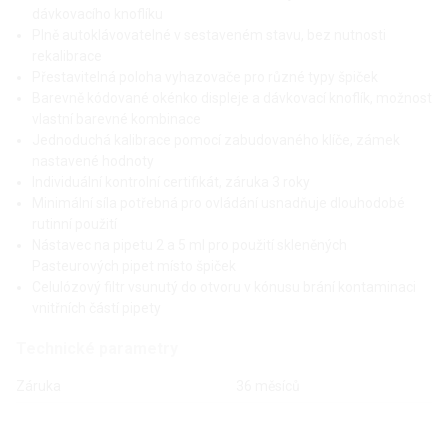
dávkovacího knoflíku
Plně autoklávovatelné v sestaveném stavu, bez nutnosti
rekalibrace
Přestavitelná poloha vyhazovače pro různé typy špiček
Barevně kódované okénko displeje a dávkovací knoflík, možnost
vlastní barevné kombinace
Jednoduchá kalibrace pomocí zabudovaného klíče, zámek
nastavené hodnoty
Individuální kontrolní certifikát, záruka 3 roky
Minimální síla potřebná pro ovládání usnadňuje dlouhodobé
rutinní použití
Nástavec na pipetu 2 a 5 ml pro použití skleněných
Pasteurových pipet místo špiček
Celulózový filtr vsunutý do otvoru v kónusu brání kontaminaci
vnitřních částí pipety
Technické parametry
Záruka
36 měsíců