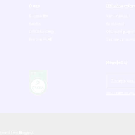
O nás
Užitečné info
Dodavatelé
Vše o nákupu
Kariéra
Ke stažení
Lidé a kontakty
Obchodní podmí
Historie P-LAB
Zásady zpracová
Newsletter
Souhlasím se zpr
ytvořila firma
Blueghost
.