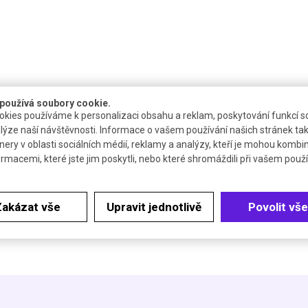
používá soubory cookie.
kies používáme k personalizaci obsahu a reklam, poskytování funkcí so
upnost
Katalogové číslo
Dokumenty
lýze naší návštěvnosti. Informace o vašem používání našich stránek tak
nery v oblasti sociálních médií, reklamy a analýzy, kteří je mohou kombi
ormacemi, které jste jim poskytli, nebo které shromáždili při vašem použív
týdne
R.6062.1
Bezp. list
e jeden µmol NADH/min při pH 7,4 a 25 °C.
Zakázat vše
Upravit jednotlivě
Povolit vše