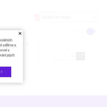
Soubory ke stažení
Kč
€
ciálních
Cena bez DPH (21%)
é sdílíme s
novat s
ání jejich
259,60 €