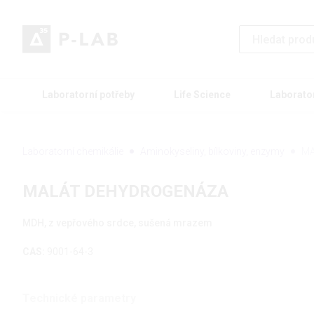
Laboratorní potřeby
Life Science
Laborato
Laboratorní chemikálie
Aminokyseliny, bílkoviny, enzymy
MA
MALÁT DEHYDROGENÁZA
MDH, z vepřového srdce, sušená mrazem
CAS:
9001-64-3
Technické parametry