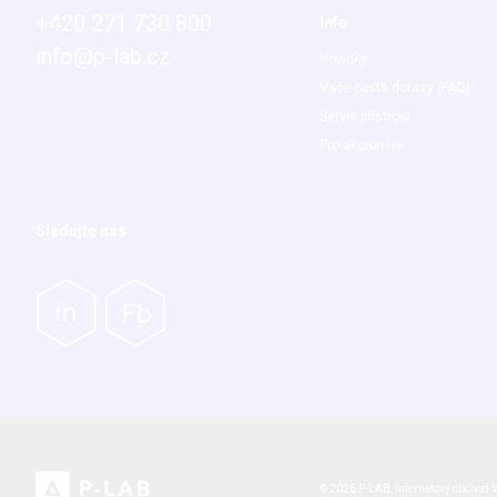
+420 271 730 800
Info
info@p-lab.cz
Novinky
Vaše časté dotazy (FAQ)
Servis přístrojů
Pro akcionáře
Sledujte nás
© 2026 P-LAB,
Internetový obchod
V