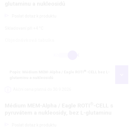
glutaminu a nukleosidů
Poslat dotaz k produktu
Skladovaní při +4 °C
Objednávková tabulka
Kč
€
®
Popis: Médium MEM-Alpha / Eagle ROTI
-CELL bez L-
glutaminu a nukleosidů
Akční cena platná do 30.9.2026
®
Médium MEM-Alpha / Eagle ROTI
-CELL s
pyruvátem a nukleosidy, bez L-glutaminu
Poslat dotaz k produktu