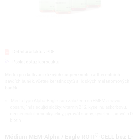
Detail produktu v PDF
Poslat dotaz k produktu
Média pro kultivaci různých suspenzních a adherentních
savčích buněk, včetně keratinocytů a lidských melanomových
buněk
Médiá typu Alpha-Eagle jsou založena na EMEM a navíc
obsahují následující složky: vitamín B12, kyselinu askorbovú,
neesenciální aminokyseliny, pyruvát sodný, kyselinu lipoovú a D-
biotin
®
Médium MEM-Alpha / Eagle ROTI
-CELL bez L-