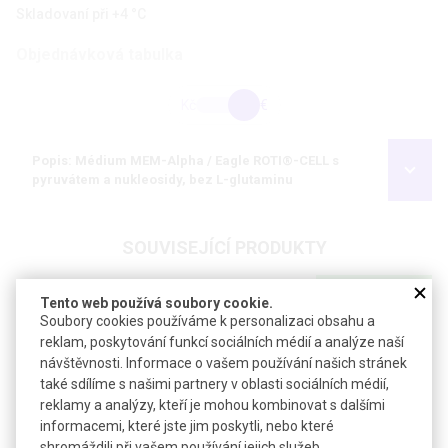
Skladovaní při +4 °C
Objednávková tabulka
Kč
€
Popis: Médium MEM-Alpha / Eagle ROTI®-CELL s
pyruvátem a nukleosidy, bez L-glutaminu
SOUVISEJÍCÍ PRODUKTY
NEJPRODÁVANĚJŠÍ
Tento web používá soubory cookie.
Soubory cookies používáme k personalizaci obsahu a
reklam, poskytování funkcí sociálních médií a analýze naší
návštěvnosti. Informace o vašem používání našich stránek
také sdílíme s našimi partnery v oblasti sociálních médií,
reklamy a analýzy, kteří je mohou kombinovat s dalšími
informacemi, které jste jim poskytli, nebo které
Kryokonzervační médium Bambanker
shromáždili při vašem používání jejich služeb.